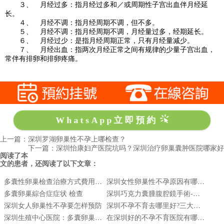
３、 月经过多：指月经过多和／或周期性子宫出血伴月经延
长。
４、 月经不调：指月经周期不调，但不多。
５、 月经不调：指月经周期不调，月经量过多，经期延长。
６、 月经过少：是指月经周期正常，只有月经量减少。
７、 月经出血：指两次月经正常之间有规律的少量子宫出血，
常伴有排卵和排卵疼痛。
WhatsApp立即預約
上一篇：深圳罗湖卵巢性不孕上哪检查？
下一篇：深圳怡康妇产医院坑吗？深圳治疗卵巢囊肿医院哪家好
阅读了本
文的患者，还阅读了以下文章：
多囊性卵巢檢查治療方式費用|多囊性卵巢症候群會好嗎|多囊性卵巢怎麼治療
深圳女性卵巢性不孕原因有哪些呢?
多囊卵巢綜合症症状 檢查
深圳巧克力囊腫腹腔鏡手術-保留卵巢功能-深圳朱古力囊腫不孕手術
深圳女人卵巢性不孕要怎样预防
深圳不孕不育去哪里好?三大因素导致巧克力囊肿
深圳生殖中心医院：多囊卵巢综合症的调理方法
在深圳好的不孕不育医院有哪些推荐