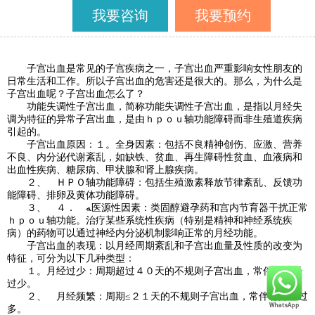
我要咨询
我要预约
子宫出血是常见的子宫疾病之一，子宫出血严重影响女性朋友的
日常生活和工作。所以子宫出血的危害还是很大的。那么，为什么是
子宫出血呢？子宫出血怎么了？
功能失调性子宫出血，简称功能失调性子宫出血，是指以月经失
调为特征的异常子宫出血，是由ｈｐｏｕ轴功能障碍而非生殖道疾病
引起的。
子宫出血原因：１。全身因素：包括不良精神创伤、应激、营养
不良、内分泌代谢紊乱，如缺铁、贫血、再生障碍性贫血、血液病和
出血性疾病、糖尿病、甲状腺和肾上腺疾病。
２、 ＨＰＯ轴功能障碍：包括生殖激素释放节律紊乱、反馈功
能障碍、排卵及黄体功能障碍。
３、 ４． ﻪ医源性因素：类固醇避孕药和宫内节育器干扰正常
ｈｐｏｕ轴功能。治疗某些系统性疾病（特别是精神和神经系统疾
病）的药物可以通过神经内分泌机制影响正常的月经功能。
子宫出血的表现：以月经周期紊乱和子宫出血量及性质的改变为
特征，可分为以下几种类型：
１。月经过少：周期超过４０天的不规则子宫出血，常伴有月经
过少。
２、 月经频繁：周期≤２１天的不规则子宫出血，常伴有月经过
多。