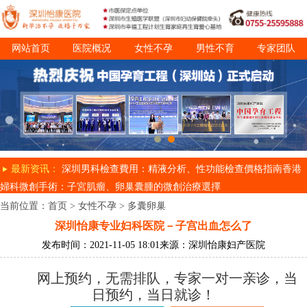
网站首页
医院概况
女性不孕
男性不育
专家团队
诊疗项目
就医指南
最新资讯：
深圳男科檢查費用：精液分析、性功能檢查價格指南
香港
婦科微創手術：子宮肌瘤、卵巢囊腫的微創治療選擇
当前位置：
首页
>
女性不孕
>
多囊卵巢
深圳怡康专业妇科医院－子宫出血怎么了
发布时间：2021-11-05 18:01
来源：深圳怡康妇产医院
网上预约，无需排队，专家一对一亲诊，当
日预约，当日就诊！