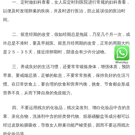
一、定时做妇科查看，女人应定时到医院进行常规的妇科查看，
以便及时发现卵巢的疾病，并及时进行医治，防止延误佳的医治时
间。
二、留意经期的改变，假如经期总是拖延，乃至几个月一次，或
许总是不准时，要及早就医。留意月经周期的改变，正常的周期大约
是２５－３５天，接近排卵期时，阴道会有少许分泌物。
三、养成良好的生活习惯，还要常常锻炼身体，增强体质，预防
早衰。要戒烟忌酒，足够的歇息，不要常常熬夜，保持良好的生活习
惯。在日常饮食上，要合理的饮食和营养均衡，挑食、节食都会形成
营养不良，从而下降自身的免疫能力。
四、不要运用残次的化妆品，残次染发剂、增白化妆品中含的含
苯、汞化合物，洗涤剂中含的烃类替代物、烷基磺酸盐等成分都可以
经过皮肤粘膜吸收，导致女人卵巢功能严峻受损，因而不要运用残次
的化妆品等。