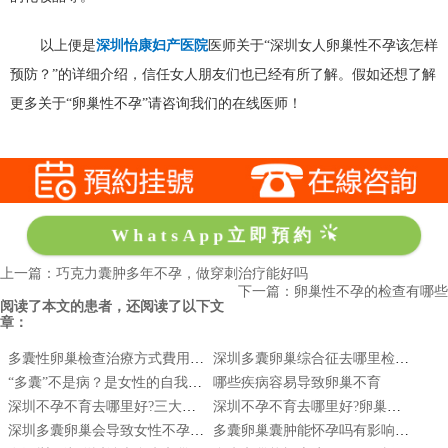
以上便是
深圳怡康妇产医院
医师关于“深圳女人卵巢性不孕该怎样
预防？”的详细介绍，信任女人朋友们也已经有所了解。假如还想了解
更多关于“卵巢性不孕”请咨询我们的在线医师！
WhatsApp立即預約
上一篇：巧克力囊肿多年不孕，做穿刺治疗能好吗
下一篇：卵巢性不孕的检查有哪些
阅读了本文的患者，还阅读了以下文
章：
多囊性卵巢檢查治療方式費用|多囊性卵巢症候群會好嗎|多囊性卵巢怎麼治療
深圳多囊卵巢综合征去哪里检查?
“多囊”不是病？是女性的自我保护机制？尊嘟假嘟？
哪些疾病容易导致卵巢不育
深圳不孕不育去哪里好?三大因素导致巧克力囊肿
深圳不孕不育去哪里好?卵巢功能下降还能正常妊
深圳多囊卵巢会导致女性不孕吗？
多囊卵巢囊肿能怀孕吗有影响吗|卵巢多囊性卵巢囊肿综合症怎么调理