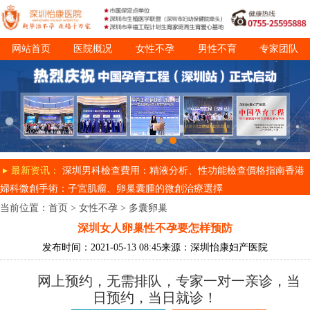
网站首页
医院概况
女性不孕
男性不育
专家团队
诊疗项目
就医指南
最新资讯：
深圳男科檢查費用：精液分析、性功能檢查價格指南
香港
婦科微創手術：子宮肌瘤、卵巢囊腫的微創治療選擇
当前位置：
首页
>
女性不孕
>
多囊卵巢
深圳女人卵巢性不孕要怎样预防
发布时间：2021-05-13 08:45
来源：深圳怡康妇产医院
网上预约，无需排队，专家一对一亲诊，当
日预约，当日就诊！