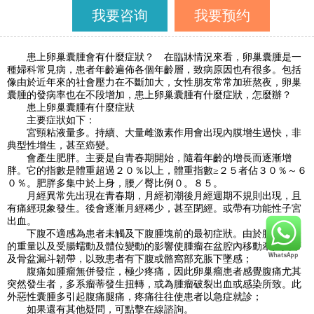
我要咨询
我要预约
患上卵巢囊腫會有什麼症狀？ 在臨牀情況來看，卵巢囊腫是一
種婦科常見病，患者年齡遍佈各個年齡層，致病原因也有很多。包括
像由於近年來的社會壓力在不斷加大，女性朋友常常加班熬夜，卵巢
囊腫的發病率也在不段增加，患上卵巢囊腫有什麼症狀，怎麼辦？
患上卵巢囊腫有什麼症狀
主要症狀如下：
宮頸粘液量多。持續、大量雌激素作用會出現內膜增生過快，非
典型性增生，甚至癌變。
會產生肥胖。主要是自青春期開始，隨着年齡的增長而逐漸增
胖。它的指數是體重超過２０％以上，體重指數≥２５者佔３０％～６
０％。肥胖多集中於上身，腰／臀比例０。８５。
月經異常先出現在青春期，月經初潮後月經週期不規則出現，且
有痛經現象發生。後會逐漸月經稀少，甚至閉經。或帶有功能性子宮
出血。
下腹不適感為患者未觸及下腹腫塊前的最初症狀。由於腫瘤本身
的重量以及受腸蠕動及體位變動的影響使腫瘤在盆腔內移動牽扯其蒂
及骨盆漏斗韌帶，以致患者有下腹或骼窩部充脹下墜感；
腹痛如腫瘤無併發症，極少疼痛，因此卵巢瘤患者感覺腹痛尤其
突然發生者，多系瘤蒂發生扭轉，或為腫瘤破裂出血或感染所致。此
外惡性囊腫多引起腹痛腿痛，疼痛往往使患者以急症就診；
如果還有其他疑問，可點擊在線諮詢。