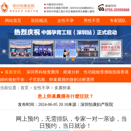
网站首页
医院概况
女性不孕
男性不育
专家团队
诊疗项目
就医指南
最新资讯：
深圳男科檢查費用：精液分析、性功能檢查價格指南
香港
婦科微創手術：子宮肌瘤、卵巢囊腫的微創治療選擇
当前位置：
首页
>
女性不孕
>
多囊卵巢
患上卵巢囊腫有什麼症狀？
发布时间：2024-06-05 20:10
来源：深圳怡康妇产医院
网上预约，无需排队，专家一对一亲诊，当
日预约，当日就诊！