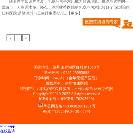
随着医学知识的普及，包皮环切手术已成为普遍现象。像深圳这样的一
线城市，人多需求多。那么，深圳哪些医院的包皮环切术比较好？ 深圳怡康
妇科医院 是经深圳市卫生计生委批准
...【更多】
«
1
»
医院地址：深圳市罗湖区红桂路1018号
送子热线：0755-25595888
门诊时间：24小时（全年无假日医院）
版权所有：深圳怡康医院
特别声明：本站内容仅供参考，不作为诊断及医疗依据
Copyright©2019-2022 All rights reserved
ICP备案号：
粤ICP备17020562号
粤公网安备44030302001261号
粤(B)广[2025]第04-30-667号
whatsapp
在线咨询