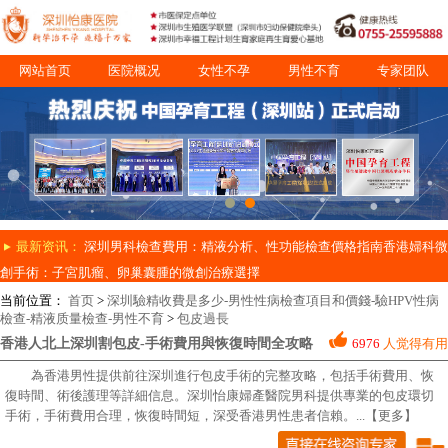
网站首页
医院概况
女性不孕
男性不育
专家团队
诊疗项目
就医指南
最新资讯：
深圳男科檢查費用：精液分析、性功能檢查價格指南
香港婦科微
創手術：子宮肌瘤、卵巢囊腫的微創治療選擇
当前位置：
首页
>
深圳驗精收費是多少-男性性病檢查項目和價錢-驗HPV性病
檢查-精液质量檢查-男性不育
>
包皮過長
香港人北上深圳割包皮-手術費用與恢復時間全攻略
6976
人觉得有用
為香港男性提供前往深圳進行包皮手術的完整攻略，包括手術費用、恢
復時間、術後護理等詳細信息。深圳怡康婦產醫院男科提供專業的包皮環切
手術，手術費用合理，恢復時間短，深受香港男性患者信賴。
...【更多】