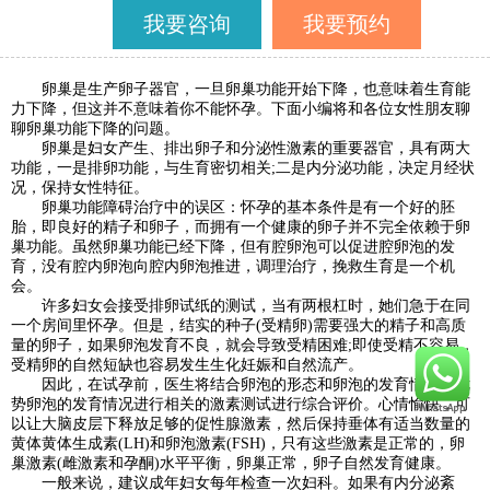
我要咨询
我要预约
卵巢是生产卵子器官，一旦卵巢功能开始下降，也意味着生育能
力下降，但这并不意味着你不能怀孕。下面小编将和各位女性朋友聊
聊卵巢功能下降的问题。
卵巢是妇女产生、排出卵子和分泌性激素的重要器官，具有两大
功能，一是排卵功能，与生育密切相关;二是内分泌功能，决定月经状
况，保持女性特征。
卵巢功能障碍治疗中的误区：怀孕的基本条件是有一个好的胚
胎，即良好的精子和卵子，而拥有一个健康的卵子并不完全依赖于卵
巢功能。虽然卵巢功能已经下降，但有腔卵泡可以促进腔卵泡的发
育，没有腔内卵泡向腔内卵泡推进，调理治疗，挽救生育是一个机
会。
许多妇女会接受排卵试纸的测试，当有两根杠时，她们急于在同
一个房间里怀孕。但是，结实的种子(受精卵)需要强大的精子和高质
量的卵子，如果卵泡发育不良，就会导致受精困难;即使受精不容易，
受精卵的自然短缺也容易发生生化妊娠和自然流产。
因此，在试孕前，医生将结合卵泡的形态和卵泡的发育情况对优
势卵泡的发育情况进行相关的激素测试进行综合评价。心情愉快，可
以让大脑皮层下释放足够的促性腺激素，然后保持垂体有适当数量的
黄体黄体生成素(LH)和卵泡激素(FSH)，只有这些激素是正常的，卵
巢激素(雌激素和孕酮)水平平衡，卵巢正常，卵子自然发育健康。
一般来说，建议成年妇女每年检查一次妇科。如果有内分泌紊