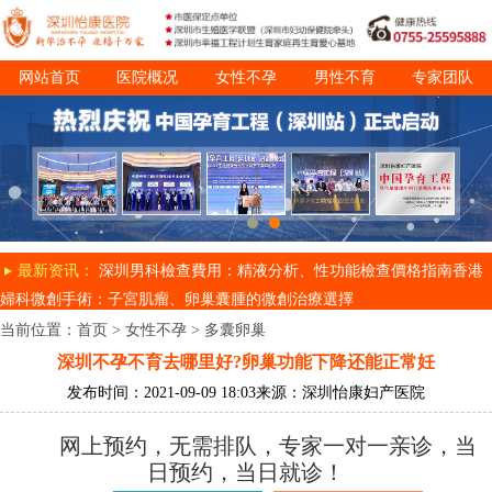
网站首页
医院概况
女性不孕
男性不育
专家团队
诊疗项目
就医指南
最新资讯：
深圳男科檢查費用：精液分析、性功能檢查價格指南
香港
婦科微創手術：子宮肌瘤、卵巢囊腫的微創治療選擇
当前位置：
首页
>
女性不孕
>
多囊卵巢
深圳不孕不育去哪里好?卵巢功能下降还能正常妊
发布时间：2021-09-09 18:03
来源：深圳怡康妇产医院
网上预约，无需排队，专家一对一亲诊，当
日预约，当日就诊！