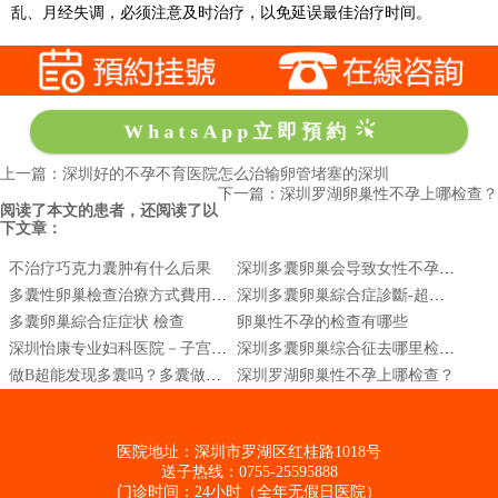
乱、月经失调，必须注意及时治疗，以免延误最佳治疗时间。
WhatsApp立即預約
上一篇：深圳好的不孕不育医院怎么治输卵管堵塞的深圳
下一篇：深圳罗湖卵巢性不孕上哪检查？
阅读了本文的患者，还阅读了以
下文章：
不治疗巧克力囊肿有什么后果
深圳多囊卵巢会导致女性不孕吗？
多囊性卵巢檢查治療方式費用|多囊性卵巢症候群會好嗎|多囊性卵巢怎麼治療
深圳多囊卵巢綜合症診斷-超聲波性激素六項-PCOS診斷
多囊卵巢綜合症症状 檢查
卵巢性不孕的检查有哪些
深圳怡康专业妇科医院－子宫出血怎么了
深圳多囊卵巢综合征去哪里检查?
做B超能发现多囊吗？多囊做B超可以确诊吗
深圳罗湖卵巢性不孕上哪检查？
医院地址：深圳市罗湖区红桂路1018号
送子热线：0755-25595888
门诊时间：24小时（全年无假日医院）