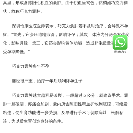
巢里，形成含陈旧性积血的囊肿。由于积血呈褐色，黏稠如巧克力糊
状，故称巧克力囊肿。
深圳怡康医院医师表示，巧克力囊肿若不及时治疗，会导致不孕
症。“首先，它会压迫输卵管，影响怀孕；其次，体液内分泌会发生变
化，影响月经；第三，它还会影响黄体功能，造成卵泡质量变差，使
受孕率降低。”
巧克力囊肿多年不孕
痛经很严重，治疗一年后顺利怀孕生子
巧克力囊肿越大越容易破裂，一般超过５公分，就建议手术。囊
肿一旦破裂，疼痛会加剧，囊内所含陈旧性积血扩散到腹腔，可继发
粘连，使生育功能进一步受损。及早进行手术可切除病灶，松解粘
连，为以后生育创造良好的条件。