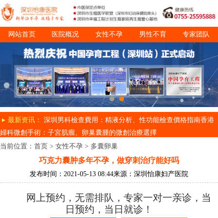
网站首页
医院概况
女性不孕
男性不育
专家团队
诊疗项目
就医指南
最新资讯：
深圳男科檢查費用：精液分析、性功能檢查價格指南
香港
婦科微創手術：子宮肌瘤、卵巢囊腫的微創治療選擇
当前位置：
首页
>
女性不孕
>
多囊卵巢
巧克力囊肿多年不孕，做穿刺治疗能好吗
发布时间：2021-05-13 08:44
来源：深圳怡康妇产医院
网上预约，无需排队，专家一对一亲诊，当
日预约，当日就诊！