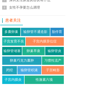
深圳女性尿道炎症状有什么
7
女性不孕要怎么调理
8
患者关注
多囊卵巢
输卵管不通造影
胎停育
子宫发育不良
子宫内膜异位症
输卵管堵塞
卵巢早衰
输卵管炎
卵巢巧克力囊肿
习惯性流产
闭经
输卵管积液
子宫畸形
子宫内膜炎
性激素六项