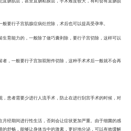
犯直肠肌层，甚至直肠粘膜层，手术难度较大，有时会有直肠损
一般要行子宫肌腺症病灶挖除，术后也可以提高受孕率。
留生育能力的，一般除了做巧囊剥除，要行子宫切除，这样可以
留者，一般要行子宫加双附件切除，这种手术术后一般就不会再
现，患者需要少进行人流手术，防止在进行刮宫手术的时候，对
在月经期间进行性生活，否则会让症状更加严重。由于细菌的感
情的舒畅，能够让身体当中的激素，更好地分泌，可以有效缓解