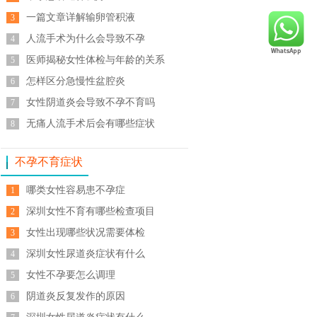
一篇文章详解输卵管积液
3
人流手术为什么会导致不孕
4
医师揭秘女性体检与年龄的关系
5
怎样区分急慢性盆腔炎
6
女性阴道炎会导致不孕不育吗
7
无痛人流手术后会有哪些症状
8
不孕不育症状
哪类女性容易患不孕症
1
深圳女性不育有哪些检查项目
2
女性出现哪些状况需要体检
3
深圳女性尿道炎症状有什么
4
女性不孕要怎么调理
5
阴道炎反复发作的原因
6