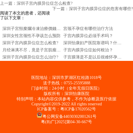
上一篇：深圳子宫内膜异位症怎么检查?
下一篇：深圳子宫内膜异位症的危害有哪些?
阅读了本文的患者，还阅读
了以下文章：
深圳子宮頸糜爛冷凍治療價錢同過程-子宮頸治療-子宮頸外翻
宫颈不孕症有哪些治疗方法
深圳女性宫颈性不孕该怎么预防
子宫内膜异位必须手术吗？
深圳子宫内膜异位症怎么检查?
深圳怡康妇产医院靠谱吗？什么是阴道自检
月经淋漓不尽，竟是子宫肌瘤惹的祸
子宫内膜异位症如何根治？
深圳子宫内膜异位症怎么治疗?
子宫膜薄是不是以后很难怀孕|子宫内膜薄有什么影响|子宫膜薄怎么治疗最好的方法
医院地址：深圳市罗湖区红桂路1018号
送子热线：0755-25595888
门诊时间：24小时（全年无假日医院）
版权所有：深圳怡康医院
特别声明：本站内容仅供参考，不作为诊断及医疗依据
Copyright©2019-2022 All rights reserved
ICP备案号：
粤ICP备17020562号
粤公网安备44030302001261号
粤(B)广[2025]第04-30-667号