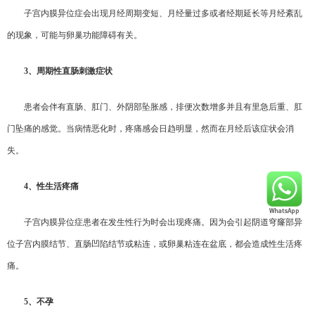
子宫内膜异位症会出现月经周期变短、月经量过多或者经期延长等月经紊乱
的现象，可能与卵巢功能障碍有关。
3
、周期性直肠刺激症状
患者会伴有直肠、肛门、外阴部坠胀感，排便次数增多并且有里急后重、肛
门坠痛的感觉。当病情恶化时，疼痛感会日趋明显，然而在月经后该症状会消
失。
4
、性生活疼痛
子宫内膜异位症患者在发生性行为时会出现疼痛。因为会引起阴道穹窿部异
位子宫内膜结节、直肠凹陷结节或粘连，或卵巢粘连在盆底，都会造成性生活疼
痛。
5
、不孕