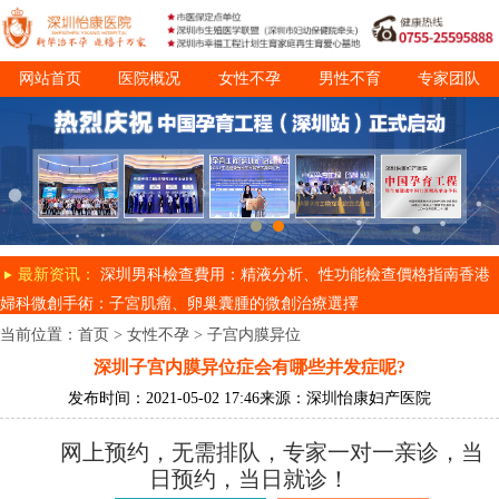
网站首页
医院概况
女性不孕
男性不育
专家团队
诊疗项目
就医指南
最新资讯：
深圳男科檢查費用：精液分析、性功能檢查價格指南
香港
婦科微創手術：子宮肌瘤、卵巢囊腫的微創治療選擇
当前位置：
首页
>
女性不孕
>
子宫内膜异位
深圳子宫内膜异位症会有哪些并发症呢?
发布时间：2021-05-02 17:46
来源：深圳怡康妇产医院
网上预约，无需排队，专家一对一亲诊，当
日预约，当日就诊！