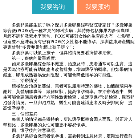
我要咨询
我要预约
多囊卵巢能生孩子嗎？深圳多囊卵巢婦科醫院哪家好？多囊卵巢
綜合徵(PCOS)是一種常見的婦科疾病，其特徵包括卵巢內多個囊腫、
月經不調和激素水平異常。PCOS可能對女性的生育能力有一些影響，
但這並不意味着所有患有PCOS的女性都不能懷孕。深圳益康婦產醫院
專家針對“多囊卵巢能懷上孩子嗎？”：
多囊卵巢可以懷上孩子，但具體情況要看病情和治療。
第一，疾病的嚴重程度:
如果多囊卵巢綜合徵不嚴重，治療及時，患者通常可以生育。這
是因為治療可能有助於患者改善排卵，增加懷孕的概率。但如果病情
嚴重，卵泡成熟容易受到阻礙，可能會降低懷孕的可能性。
二、治療情況:
積極配合治療是關鍵。患者可以服用特定的藥物，如醋酸環丙孕
酮片、黃體酮膠囊等，緩解症狀，提高懷孕概率。在治療過程中，醫
生可能會建議患者進行六項性激素檢查，並定期進行b超檢查，觀察卵
泡發育情況。一旦卵泡成熟，醫生可能會建議患者及時安排同房，提
高懷孕幾率。
三，個體差異:
每個人的情況都是獨特的，所以懷孕概率會因人而異。與正常人
羣相比，多囊卵巢的女性可能更不容易懷孕。
四、懷孕後的注意事項:
多囊卵巢綜合徵患者懷孕後，需要特別注意休息，定期進行產前