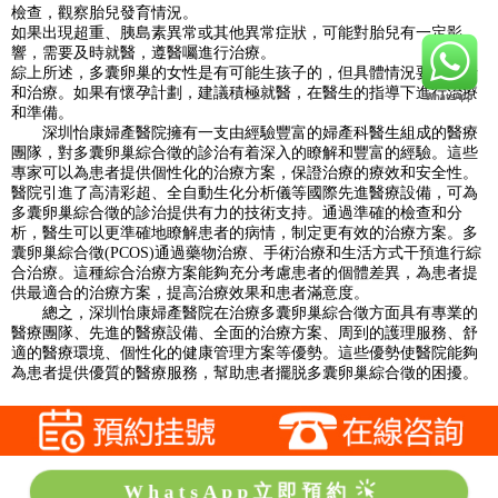
檢查，觀察胎兒發育情況。
如果出現超重、胰島素異常或其他異常症狀，可能對胎兒有一定影
響，需要及時就醫，遵醫囑進行治療。
綜上所述，多囊卵巢的女性是有可能生孩子的，但具體情況要看病情
和治療。如果有懷孕計劃，建議積極就醫，在醫生的指導下進行治療
和準備。
深圳怡康婦產醫院擁有一支由經驗豐富的婦產科醫生組成的醫療
團隊，對多囊卵巢綜合徵的診治有着深入的瞭解和豐富的經驗。這些
專家可以為患者提供個性化的治療方案，保證治療的療效和安全性。
醫院引進了高清彩超、全自動生化分析儀等國際先進醫療設備，可為
多囊卵巢綜合徵的診治提供有力的技術支持。通過準確的檢查和分
析，醫生可以更準確地瞭解患者的病情，制定更有效的治療方案。多
囊卵巢綜合徵(PCOS)通過藥物治療、手術治療和生活方式干預進行綜
合治療。這種綜合治療方案能夠充分考慮患者的個體差異，為患者提
供最適合的治療方案，提高治療效果和患者滿意度。
總之，深圳怡康婦產醫院在治療多囊卵巢綜合徵方面具有專業的
醫療團隊、先進的醫療設備、全面的治療方案、周到的護理服務、舒
適的醫療環境、個性化的健康管理方案等優勢。這些優勢使醫院能夠
為患者提供優質的醫療服務，幫助患者擺脱多囊卵巢綜合徵的困擾。
WhatsApp立即預約