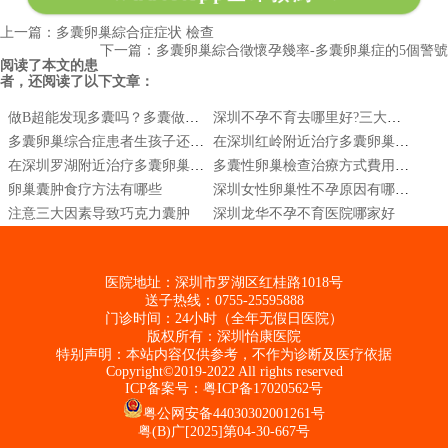
上一篇：多囊卵巢綜合症症状 檢查
下一篇：多囊卵巢綜合徵懷孕幾率-多囊卵巢症的5個警號
阅读了本文的患
者，还阅读了以下文章：
做B超能发现多囊吗？多囊做B超可以确诊吗
深圳不孕不育去哪里好?三大因素导致巧克力囊肿
多囊卵巢综合症患者生孩子还有可能吗
在深圳红岭附近治疗多囊卵巢多少钱
在深圳罗湖附近治疗多囊卵巢贵吗
多囊性卵巢檢查治療方式費用|多囊性卵巢症候群會好嗎|多囊性卵巢怎麼治療
卵巢囊肿食疗方法有哪些
深圳女性卵巢性不孕原因有哪些呢?
注意三大因素导致巧克力囊肿
深圳龙华不孕不育医院哪家好
医院地址：深圳市罗湖区红桂路1018号
送子热线：0755-25595888
门诊时间：24小时（全年无假日医院）
版权所有：深圳怡康医院
特别声明：本站内容仅供参考，不作为诊断及医疗依据
Copyright©2019-2022 All rights reserved
ICP备案号：
粤ICP备17020562号
粤公网安备44030302001261号
粤(B)广[2025]第04-30-667号