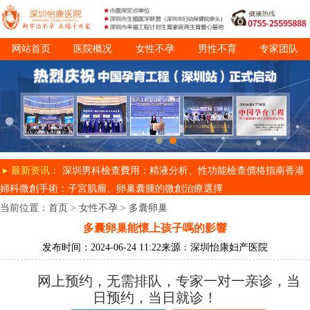
网站首页
医院概况
女性不孕
男性不育
专家团队
诊疗项目
就医指南
最新资讯：
深圳男科檢查費用：精液分析、性功能檢查價格指南
香港
婦科微創手術：子宮肌瘤、卵巢囊腫的微創治療選擇
当前位置：
首页
>
女性不孕
>
多囊卵巢
多囊卵巢能懷上孩子嗎的影響
发布时间：2024-06-24 11:22
来源：深圳怡康妇产医院
网上预约，无需排队，专家一对一亲诊，当
日预约，当日就诊！