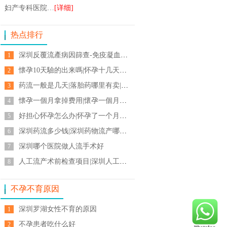
妇产专科医院…
[详细]
热点排行
深圳反覆流產病因篩查-免疫凝血內分泌遺傳-習慣性流產-子宮縱膈
1
懐孕10天驗的出来嗎|怀孕十几天想打掉|怀孕多少周可以吃药流物流产吗
2
药流一般是几天|落胎药哪里有卖|吃药流产后几天多久能流干净
3
懐孕一個月拿掉费用|懷孕一個月驗的出来嗎|刚怀孕了一个月可以吃药能去打掉吗
4
好担心怀孕怎么办|怀孕了一个月可以吃药打掉吗|刚怀孕吃什么可以流产
5
深圳药流多少钱|深圳药物流产哪里好|深圳人工流產醫院
6
深圳哪个医院做人流手术好
7
人工流产术前检查项目|深圳人工流產醫院|人工流產注意事項
8
不孕不育原因
深圳罗湖女性不育的原因
1
不孕患者吃什么好
2