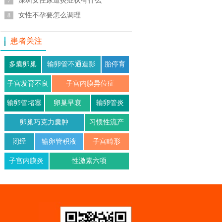
深圳女性尿道炎症状有什么
7
女性不孕要怎么调理
8
患者关注
多囊卵巢
输卵管不通造影
胎停育
子宫发育不良
子宫内膜异位症
输卵管堵塞
卵巢早衰
输卵管炎
卵巢巧克力囊肿
习惯性流产
闭经
输卵管积液
子宫畸形
子宫内膜炎
性激素六项