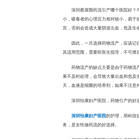
深圳
蔡屋围
药流
引产哪个
医院好
？
小，吸毒者的心理压力相对较小，易于
宫，否则会造成大量阴道出血，危及生
因此，一旦选择药物流产，应该记
其适用范围，
需要听医生指导，不可擅
药物流产的缺点主要是由于药物流
果不及时处理，会导致大量出血和危及
天，血液是细菌的培养剂，如果不注意
深圳
怡康妇产
医院，药物
引产
的好
深圳怡康妇产医院
的护理，用科技
务，是女性做药流的好选择。