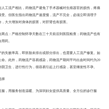
与人工流产相比，药物流产避免了手术器械对生殖器官的损伤，疼痛
接受。但医生指出药物流产速度慢，流产不完全，必须立即清理子
命，大大增加对身体的损害，对肝肾也有损害。
住两点：严格控制怀孕天数
在三十天前后到医院检查
；药物流产也有
自用药
。
产的失败率高，即胚胎未排出或部分排出，也需要人工流产修复。如
生命。此外，药物流产容易感染，药物流产期间平均出血时间约为
20
外阴卫生，
进行
性
行为
，很容易引起上行感染，甚至继发性不孕。
选择
征服，用服务创造温暖、为深圳妇女提供高质量、全方位的诊疗服