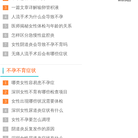
一篇文章详解输卵管积液
3
人流手术为什么会导致不孕
4
医师揭秘女性体检与年龄的关系
5
怎样区分急慢性盆腔炎
6
女性阴道炎会导致不孕不育吗
7
无痛人流手术后会有哪些症状
8
不孕不育症状
哪类女性容易患不孕症
1
深圳女性不育有哪些检查项目
2
女性出现哪些状况需要体检
3
深圳女性尿道炎症状有什么
4
女性不孕要怎么调理
5
阴道炎反复发作的原因
6