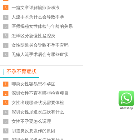
一篇文章详解输卵管积液
3
人流手术为什么会导致不孕
4
医师揭秘女性体检与年龄的关系
5
怎样区分急慢性盆腔炎
6
女性阴道炎会导致不孕不育吗
7
无痛人流手术后会有哪些症状
8
不孕不育症状
哪类女性容易患不孕症
1
深圳女性不育有哪些检查项目
2
女性出现哪些状况需要体检
3
深圳女性尿道炎症状有什么
4
女性不孕要怎么调理
5
阴道炎反复发作的原因
6