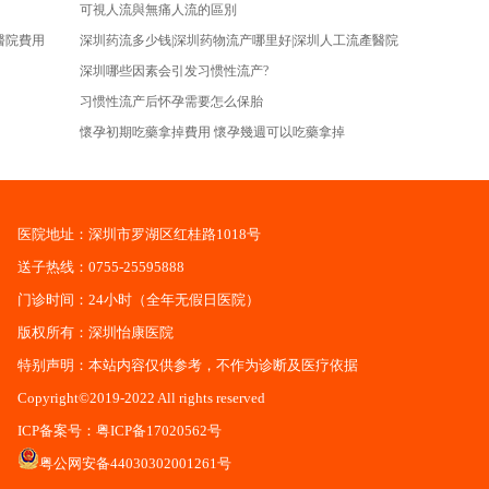
可視人流與無痛人流的區別
醫院費用
深圳药流多少钱|深圳药物流产哪里好|深圳人工流產醫院
深圳哪些因素会引发习惯性流产?
习惯性流产后怀孕需要怎么保胎
懷孕初期吃藥拿掉費用 懷孕幾週可以吃藥拿掉
医院地址：深圳市罗湖区红桂路1018号
送子热线：0755-25595888
门诊时间：24小时（全年无假日医院）
版权所有：深圳怡康医院
特别声明：本站内容仅供参考，不作为诊断及医疗依据
Copyright©2019-2022 All rights reserved
ICP备案号：
粤ICP备17020562号
粤公网安备44030302001261号