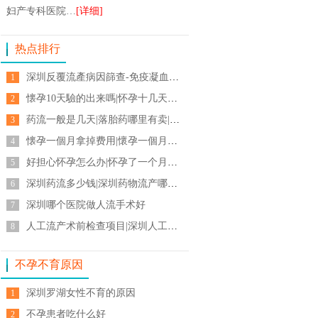
妇产专科医院…
[详细]
热点排行
深圳反覆流產病因篩查-免疫凝血內分泌遺傳-習慣性流產-子宮縱膈
1
懐孕10天驗的出来嗎|怀孕十几天想打掉|怀孕多少周可以吃药流物流产吗
2
药流一般是几天|落胎药哪里有卖|吃药流产后几天多久能流干净
3
懐孕一個月拿掉费用|懷孕一個月驗的出来嗎|刚怀孕了一个月可以吃药能去打掉吗
4
好担心怀孕怎么办|怀孕了一个月可以吃药打掉吗|刚怀孕吃什么可以流产
5
深圳药流多少钱|深圳药物流产哪里好|深圳人工流產醫院
6
深圳哪个医院做人流手术好
7
人工流产术前检查项目|深圳人工流產醫院|人工流產注意事項
8
不孕不育原因
深圳罗湖女性不育的原因
1
不孕患者吃什么好
2