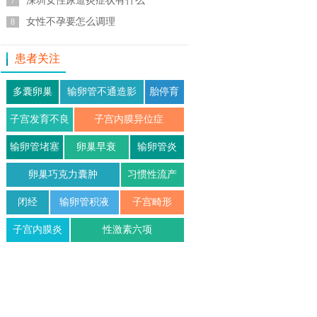
深圳女性尿道炎症状有什么
7
女性不孕要怎么调理
8
患者关注
多囊卵巢
输卵管不通造影
胎停育
子宫发育不良
子宫内膜异位症
输卵管堵塞
卵巢早衰
输卵管炎
卵巢巧克力囊肿
习惯性流产
闭经
输卵管积液
子宫畸形
子宫内膜炎
性激素六项