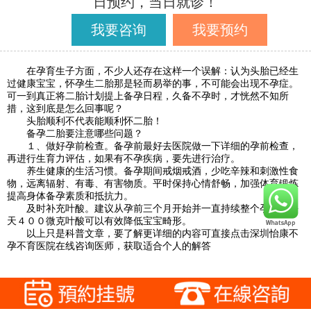
日预约，当日就诊！
我要咨询
我要预约
在孕育生子方面，不少人还存在这样一个误解：认为头胎已经生
过健康宝宝，怀孕生二胎那是轻而易举的事，不可能会出现不孕症。
可一到真正将二胎计划提上备孕日程，久备不孕时，才恍然不知所
措，这到底是怎么回事呢？
头胎顺利不代表能顺利怀二胎！
备孕二胎要注意哪些问题？
１、做好孕前检查。备孕前最好去医院做一下详细的孕前检查，
再进行生育力评估，如果有不孕疾病，要先进行治疗。
养生健康的生活习惯。备孕期间戒烟戒酒，少吃辛辣和刺激性食
物，远离辐射、有毒、有害物质。平时保持心情舒畅，加强体育锻炼
提高身体备孕素质和抵抗力。
及时补充叶酸。建议从孕前三个月开始并一直持续整个孕期，每
天４００微克叶酸可以有效降低宝宝畸形。
以上只是科普文章，要了解更详细的内容可直接点击深圳怡康不
孕不育医院在线咨询医师，获取适合个人的解答