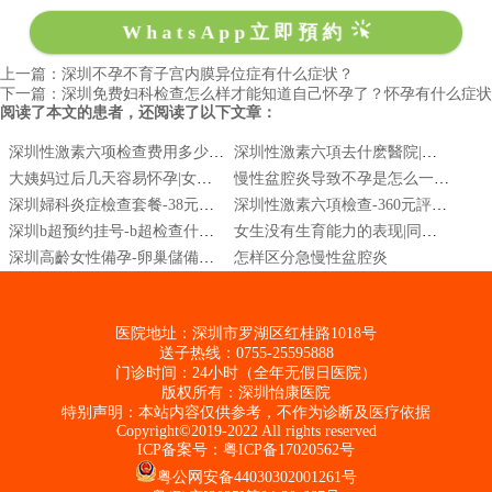
WhatsApp立即預約
上一篇：深圳不孕不育子宫内膜异位症有什么症状？
下一篇：深圳免费妇科检查怎么样才能知道自己怀孕了？怀孕有什么症状
阅读了本文的患者，还阅读了以下文章：
深圳性激素六项检查费用多少钱-深圳备孕检查大概多少钱
深圳性激素六項去什麽醫院|深圳性激素六項檢查|深圳婦科檢查醫院
大姨妈过后几天容易怀孕|女人容易怀孕在哪几天|熬夜影响怀孕么
慢性盆腔炎导致不孕是怎么一回事
深圳婦科炎症檢查套餐-38元快速診斷白帶異常陰道痕癢-陰道分泌物分析
深圳性激素六項檢查-360元評估卵巢功能內分泌檢查狀態-月經失調檢查
深圳b超预约挂号-b超检查什么项目-b超多少钱-深圳b超价格-深圳四维彩超预约
女生没有生育能力的表现|同房不怀孕是怎么回事|不能生育的原因
深圳高齡女性備孕-卵巢儲備輔助生殖-高齡懷孕風險
怎样区分急慢性盆腔炎
医院地址：深圳市罗湖区红桂路1018号
送子热线：0755-25595888
门诊时间：24小时（全年无假日医院）
版权所有：深圳怡康医院
特别声明：本站内容仅供参考，不作为诊断及医疗依据
Copyright©2019-2022 All rights reserved
ICP备案号：
粤ICP备17020562号
粤公网安备44030302001261号