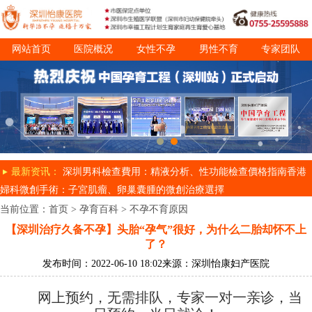
网站首页
医院概况
女性不孕
男性不育
专家团队
诊疗项目
就医指南
最新资讯：
深圳男科檢查費用：精液分析、性功能檢查價格指南
香港
婦科微創手術：子宮肌瘤、卵巢囊腫的微創治療選擇
当前位置：
首页
>
孕育百科
>
不孕不育原因
【深圳治疗久备不孕】头胎“孕气”很好，为什么二胎却怀不上
了？
发布时间：2022-06-10 18:02
来源：深圳怡康妇产医院
网上预约，无需排队，专家一对一亲诊，当