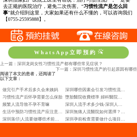
去正规的医院治疗，避免二次伤害。
“
习惯性流产是怎么回
事
”就介绍到这里，大家如果还有什么不懂的，可以咨询我们
【0755-25595888】。
WhatsApp立即預約
上一篇：深圳龙岗女性习惯性流产都有哪些常见症状？
下一篇：深圳习惯性流产的引起原因有哪些
阅读了本文的患者，还阅读了
以下文章：
做完引产手术后多久会来姨妈
深圳哪些因素会引发习惯性流产?
习惯性流产后怀孕需要怎么保胎
墮胎醫院收費標準 婦科醫院哪裏安全
频繁人流导致不孕不育嘛
深圳人流手术多少钱-深圳人流医院去哪家好
生活中预防习惯性流产应注意什么
深圳無痛人流醫院如何選擇？深圳治療人流的醫院
深圳落仔|人流要做哪些术前检查|人流微創和非微創有什麼分別
深圳孕前检查需要做什么项目?注意事项有哪些