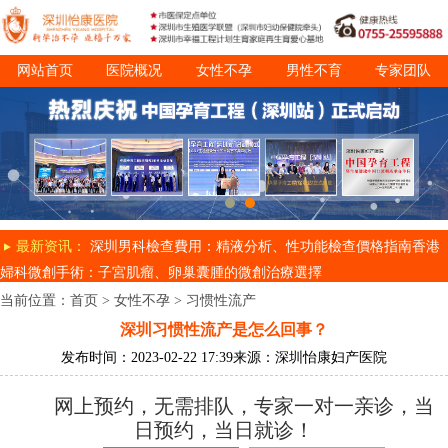
网站首页
医院概况
女性不孕
男性不育
专家团队
诊疗项目
就医指南
最新资讯：
深圳男科檢查費用：精液分析、性功能檢查價格指南
香港
婦科微創手術：子宮肌瘤、卵巢囊腫的微創治療選擇
当前位置：
首页
>
女性不孕
>
习惯性流产
深圳习惯性流产是怎么回事？
发布时间：2023-02-22 17:39
来源：深圳怡康妇产医院
网上预约，无需排队，专家一对一亲诊，当
日预约，当日就诊！