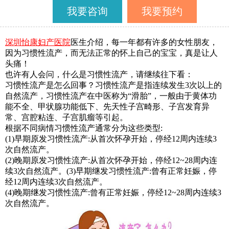
我要咨询
我要预约
深圳怡康妇产医院
医生介绍，每一年都有许多的女性朋友，
因为习惯性流产，而无法正常的怀上自己的宝宝，真是让人
头痛！
也许有人会问，什么是习惯性流产，请继续往下看：
习惯性流产是怎么回事？习惯性流产是指连续发生
3次以上的
自然流产，习惯性流产在中医称为“滑胎”，一般由于黄体功
能不全、甲状腺功能低下、先天性子宫畸形、子宫发育异
常、宫腔粘连、子宫肌瘤等引起。
根据不同病情习惯性流产通常分为这些类型
:
(1)早期原发习惯性流产:从首次怀孕开始，停经12周内连续3
次自然流产。
(2)晚期原发习惯性流产:从首次怀孕开始，停经12~28周内连
续3次自然流产。(3)早期继发习惯性流产:曾有正常妊娠，停
经12周内连续3次自然流产。
(4)晚期继发习惯性流产:曾有正常妊娠，停经12~28周内连续3
次自然流产。