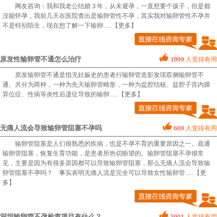
网友咨询：我和我老公结婚３年，从未避孕，一直想要个孩子，但是都
没能怀孕，我前几天在医院查出是输卵管性不孕，其实我对输卵管性不孕并
不是特别陌生，现在想了解一下输卵...
...【更多】
原发性输卵管不通怎么治疗
1999
人觉得有用
原发输卵管不通是指无妊娠史的患者行输卵管造影发现双侧输卵管不
通。共分为两种，一种为先天输卵管畸形，一种为盆腔结核、盆腔子宫内膜
异位症、性病等炎性后遗症导致的输卵...
...【更多】
无痛人流会导致输卵管阻塞不孕吗
669
人觉得有用
输卵管阻塞是人们很熟悉的疾病，也是不孕不育的重要原因之一。疏通
输卵管阻塞，恢复生育功能，是患者所热切盼望的。输卵管阻塞不孕很常
见，主要是因为有很多原因都可以导致输卵管阻塞，那么无痛人流会导致输
卵管阻塞不孕吗？ 事实表明无痛人流是完全可以导致女性输卵管...
...【更
多】
深圳输卵管不孕检查项目有什么？
5991
人觉得有用