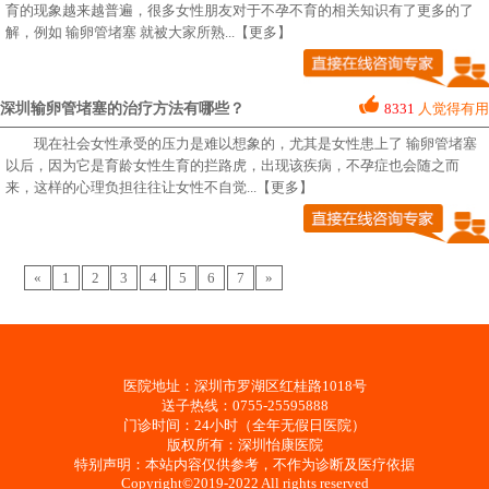
育的现象越来越普遍，很多女性朋友对于不孕不育的相关知识有了更多的了
解，例如 输卵管堵塞 就被大家所熟
...【更多】
深圳输卵管堵塞的治疗方法有哪些？
8331
人觉得有用
现在社会女性承受的压力是难以想象的，尤其是女性患上了 输卵管堵塞
以后，因为它是育龄女性生育的拦路虎，出现该疾病，不孕症也会随之而
来，这样的心理负担往往让女性不自觉
...【更多】
«
1
2
3
4
5
6
7
»
医院地址：深圳市罗湖区红桂路1018号
送子热线：0755-25595888
门诊时间：24小时（全年无假日医院）
版权所有：深圳怡康医院
特别声明：本站内容仅供参考，不作为诊断及医疗依据
Copyright©2019-2022 All rights reserved