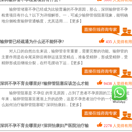
输卵管堵塞不孕已经成为比较普遍的不孕原因，那么，深圳输卵管不孕
检查项目有什么？以下为详细解答。一．可减少输卵管假阻塞现象，能明确
地分侧检查输卵管通畅度，尤其适用...
...【更多】
输卵管已经疏通为什么还不能怀孕?
435
人觉得有用
对人口的自然出生来说，输卵管非常重要，需要完整的功能。输卵管的
主要作用是在伞尾采卵后将卵运送至受精点，准备受精卵，形成受精卵，受
精卵形成后继续分裂，在纤毛摆动下运
...【更多】
深圳不孕不育去哪里好?输卵管阻塞应该怎么才能
9438
人觉得有用
输卵管阻塞是 不孕症 的常见原因，占到了患者不孕原因的三分之一。近
年来，输卵管阻塞呈逐渐上升的趋势，这是不孕患者治疗中的一个难题。那
么如何治疗输卵管阻塞呢? 深圳怡康妇
...【更多】
深圳不孕不育去哪里好?深圳怡康妇产医院治疗输
2278
人觉得有用