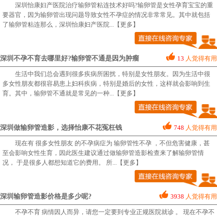
深圳怡康妇产医院治疗输卵管粘连技术好吗?输卵管是女性孕育宝宝的重
要器官，因为输卵管出现问题导致女性不孕症的情况非常常见。其中就包括
了输卵管粘连那么，深圳怡康妇产医院
...【更多】
深圳不孕不育去哪里好?输卵管不通是因为肿瘤
13
人觉得有用
生活中我们总会遇到很多疾病所困扰，特别是女性朋友。因为生活中很
多女性朋友都很容易患上妇科疾病，特别是婚后的女性，这样就会影响到生
育。其中，输卵管不通就是常见的一种
...【更多】
深圳做输卵管造影，选择怡康不花冤枉钱
748
人觉得有用
现在有 很多女性朋友 的不孕病症为 输卵管性不孕 ，不但危害健康，甚
至会影响女性生育，因此医生建议通过做输卵管造影检查来了解输卵管情
况， 于是很多人都想知道它的费用。 所
...【更多】
深圳输卵管造影价格是多少呢?
3938
人觉得有用
不孕不育 病情因人而异，请您一定要到专业正规医院就诊 。 现在不孕不