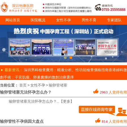
网站首页
医院概况
女性不孕
男性不育
专家团队
诊疗项目
就医指南
最新资讯：
深圳男科檢查費用：精液分析、性功能檢查價格指南
香港婦科微
創手術：子宮肌瘤、卵巢囊腫的微創治療選擇
当前位置：
首页
>
女性不孕
>
输卵管堵塞
输卵管堵塞无法怀孕怎么办？
2963
人觉得有用
输卵管堵塞无法怀孕怎么办？
...【更多】
输卵管性不孕病因大盘点
814
人觉得有用