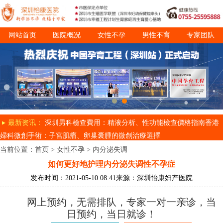
网站首页
医院概况
女性不孕
男性不育
专家团队
诊疗项目
就医指南
最新资讯：
深圳男科檢查費用：精液分析、性功能檢查價格指南
香港
婦科微創手術：子宮肌瘤、卵巢囊腫的微創治療選擇
当前位置：
首页
>
女性不孕
>
内分泌失调
如何更好地护理内分泌失调性不孕症
发布时间：2021-05-10 08:41
来源：深圳怡康妇产医院
网上预约，无需排队，专家一对一亲诊，当
日预约，当日就诊！