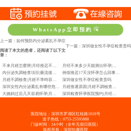
WhatsApp立即預約
上一篇：如何预防内分泌紊乱不孕症
下一篇：深圳做女性不孕症检查贵吗
阅读了本文的患者，还阅读了以下文
章：
不来月經怎麼辨|月经推迟不来什么原因|月經推遲怎麼辨
月经不来多少天能测出怀孕|女性来月经前几天同房会怀孕吗|如何知道怀孕
內分泌失調檢查項目|藥流後驗孕兩條線|深圳怡康婦科醫院
例假推迟17天没怀孕怎么回事|怀孕去医院检查挂什么科
月經不調檢查|月經不準時容易懷孕嗎|深圳婦科檢查價格
深圳做女性不孕症检查贵吗
深圳女性内分泌紊乱有哪些危害？
月經推遲原因|月經不調檢查什麼項目|月經不準時原因
大姨妈过后几天容易怀孕|月经后几天最容易怀孕|来完月经后几天容易怀孕
深圳检查怀孕医院预约|月经超一天没来能查出来是怀孕吗
医院地址：深圳市罗湖区红桂路1018号
送子热线：0755-25595888
门诊时间：24小时（全年无假日医院）
版权所有：深圳怡康医院