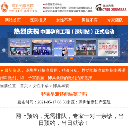
网站首页
医院概况
女性不孕
男性不育
专家团队
诊疗项目
就医指南
最新资讯：
深圳男科檢查費用：精液分析、性功能檢查價格指南
香港
婦科微創手術：子宮肌瘤、卵巢囊腫的微創治療選擇
当前位置：
首页
>
女性不孕
>
卵巢早衰
卵巢早衰还能生孩子吗
发布时间：2021-05-17 08:50
来源：深圳怡康妇产医院
网上预约，无需排队，专家一对一亲诊，当
日预约，当日就诊！