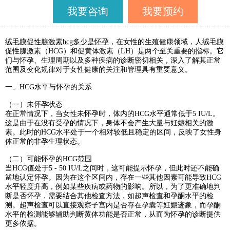
我要咨询
我要预约
绒毛膜促性腺激素hcg多少是怀孕
，在女性的生殖健康领域，人绒毛膜
促性腺激素（HCG）和促黄体激素（LH）是两个至关重要的指标。它
们与怀孕、生理周期以及多种疾病的诊断密切相关，深入了解其正常
范围及变化规律对于女性健康的关注和管理具有重要意义。
一、HCG水平与怀孕的关系
（一）未怀孕状态
在正常情况下，当女性未怀孕时，体内的HCG水平通常低于5 IU/L。
这是由于在没有受孕的情况下，身体不会产生大量与妊娠相关的激
素。此时的HCG水平处于一个相对较低且稳定的区间，反映了女性身
体正常的非孕生理状态。
（二）可能怀孕的HCG范围
当HCG值处于5 - 50 IU/L之间时，这可能提示怀孕，但此时还不能确
凿地认定怀孕。因为在这个区间内，存在一些其他因素可能导致HCG
水平轻度升高，例如某些疾病或药物的影响。所以，为了更准确地判
断是否怀孕，需要结合其他检查方法，如超声检查和孕酮水平的检
测。超声检查可以直接观察子宫内是否存在孕囊等妊娠迹象，而孕酮
水平的检测能够辅助判断黄体功能是否正常，从而为怀孕的诊断提供
更多依据。