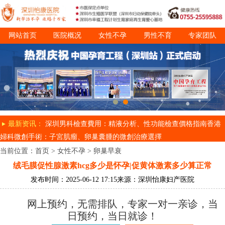
网站首页
医院概况
女性不孕
男性不育
专家团队
诊疗项目
就医指南
最新资讯：
深圳男科檢查費用：精液分析、性功能檢查價格指南
香港
婦科微創手術：子宮肌瘤、卵巢囊腫的微創治療選擇
当前位置：
首页
>
女性不孕
>
卵巢早衰
绒毛膜促性腺激素hcg多少是怀孕|促黄体激素多少算正常
发布时间：2025-06-12 17:15
来源：深圳怡康妇产医院
网上预约，无需排队，专家一对一亲诊，当
日预约，当日就诊！