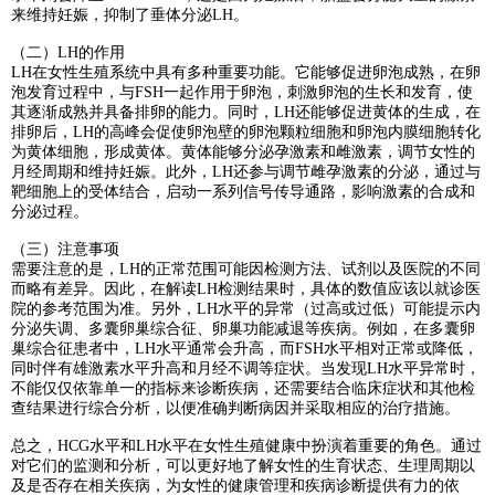
来维持妊娠，抑制了垂体分泌LH。
（二）LH的作用
LH在女性生殖系统中具有多种重要功能。它能够促进卵泡成熟，在卵
泡发育过程中，与FSH一起作用于卵泡，刺激卵泡的生长和发育，使
其逐渐成熟并具备排卵的能力。同时，LH还能够促进黄体的生成，在
排卵后，LH的高峰会促使卵泡壁的卵泡颗粒细胞和卵泡内膜细胞转化
为黄体细胞，形成黄体。黄体能够分泌孕激素和雌激素，调节女性的
月经周期和维持妊娠。此外，LH还参与调节雌孕激素的分泌，通过与
靶细胞上的受体结合，启动一系列信号传导通路，影响激素的合成和
分泌过程。
（三）注意事项
需要注意的是，LH的正常范围可能因检测方法、试剂以及医院的不同
而略有差异。因此，在解读LH检测结果时，具体的数值应该以就诊医
院的参考范围为准。另外，LH水平的异常（过高或过低）可能提示内
分泌失调、多囊卵巢综合征、卵巢功能减退等疾病。例如，在多囊卵
巢综合征患者中，LH水平通常会升高，而FSH水平相对正常或降低，
同时伴有雄激素水平升高和月经不调等症状。当发现LH水平异常时，
不能仅仅依靠单一的指标来诊断疾病，还需要结合临床症状和其他检
查结果进行综合分析，以便准确判断病因并采取相应的治疗措施。
总之，HCG水平和LH水平在女性生殖健康中扮演着重要的角色。通过
对它们的监测和分析，可以更好地了解女性的生育状态、生理周期以
及是否存在相关疾病，为女性的健康管理和疾病诊断提供有力的依