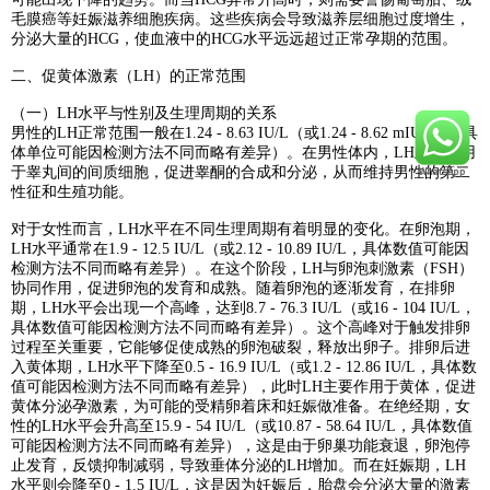
毛膜癌等妊娠滋养细胞疾病。这些疾病会导致滋养层细胞过度增生，
分泌大量的HCG，使血液中的HCG水平远远超过正常孕期的范围。
二、促黄体激素（LH）的正常范围
（一）LH水平与性别及生理周期的关系
男性的LH正常范围一般在1.24 - 8.63 IU/L（或1.24 - 8.62 mIU/mL，具
体单位可能因检测方法不同而略有差异）。在男性体内，LH主要作用
于睾丸间的间质细胞，促进睾酮的合成和分泌，从而维持男性的第二
性征和生殖功能。
对于女性而言，LH水平在不同生理周期有着明显的变化。在卵泡期，
LH水平通常在1.9 - 12.5 IU/L（或2.12 - 10.89 IU/L，具体数值可能因
检测方法不同而略有差异）。在这个阶段，LH与卵泡刺激素（FSH）
协同作用，促进卵泡的发育和成熟。随着卵泡的逐渐发育，在排卵
期，LH水平会出现一个高峰，达到8.7 - 76.3 IU/L（或16 - 104 IU/L，
具体数值可能因检测方法不同而略有差异）。这个高峰对于触发排卵
过程至关重要，它能够促使成熟的卵泡破裂，释放出卵子。排卵后进
入黄体期，LH水平下降至0.5 - 16.9 IU/L（或1.2 - 12.86 IU/L，具体数
值可能因检测方法不同而略有差异），此时LH主要作用于黄体，促进
黄体分泌孕激素，为可能的受精卵着床和妊娠做准备。在绝经期，女
性的LH水平会升高至15.9 - 54 IU/L（或10.87 - 58.64 IU/L，具体数值
可能因检测方法不同而略有差异），这是由于卵巢功能衰退，卵泡停
止发育，反馈抑制减弱，导致垂体分泌的LH增加。而在妊娠期，LH
水平则会降至0 - 1.5 IU/L，这是因为妊娠后，胎盘会分泌大量的激素