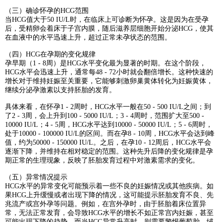
（三）确诊怀孕的HCG范围
当HCG值大于50 IU/L时，在临床上可诊断为怀孕。这是因为在受孕
后，受精卵会着床于子宫内膜，随后滋养层细胞开始分泌HCG，使其
在血液中的水平迅速上升，超过正常未孕状态的范围。
（四）HCG在孕期的变化规律
孕早期（1 - 8周）是HCG水平变化最为显著的时期。在这个阶段，
HCG水平会迅速上升，通常每48 - 72小时就会翻倍增长。这种快速的
增长对于维持妊娠至关重要，它能够刺激卵巢黄体转化为妊娠黄体，
继续分泌孕激素以支持胚胎的发育。
具体来看，在怀孕1 - 2周时，HCG水平一般在50 - 500 IU/L之间；到
了2 - 3周，会上升到100 - 5000 IU/L；3 - 4周时，范围扩大至500 -
10000 IU/L；4 - 5周，HCG水平达到10000 - 50000 IU/L；5 - 6周时，
处于10000 - 100000 IU/L的区间。而在孕8 - 10周，HCG水平会达到峰
值，约为50000 - 150000 IU/L。之后，在孕10 - 12周后，HCG水平会
逐渐下降，并维持在相对稳定的范围。这种先升后降的变化规律是孕
期正常的生理现象，反映了胚胎发育过程中对激素需求的变化。
（五）异常情况提示
HCG水平的异常变化可能预示着一些不良的妊娠情况或其他疾病。如
果HCG上升缓慢或者出现下降的情况，这可能提示胚胎发育不良、先
兆流产或宫外孕等问题。例如，在宫外孕时，由于胚胎着床位置异
常，无法正常发育，会导致HCG水平的增长不如正常宫内妊娠，甚至
可能出现下降的趋势。而当HCG异常升高时，则需要警惕葡萄胎、绒