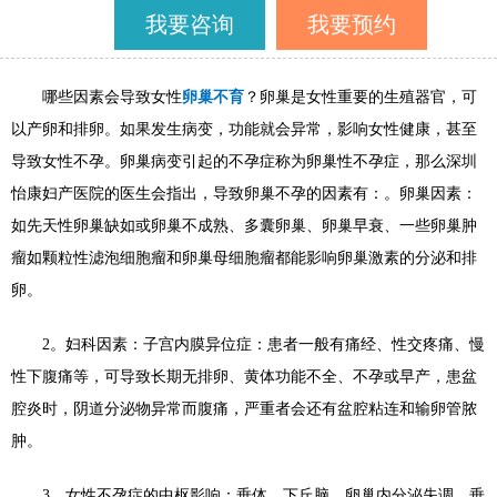
我要咨询
我要预约
哪些因素会导致女性
卵巢不育
？卵巢是女性重要的生殖器官，可
以产卵和排卵。如果发生病变，功能就会异常，影响女性健康，甚至
导致女性不孕。卵巢病变引起的不孕症称为卵巢性不孕症，那么深圳
怡康妇产
医院的医生会指出，导致卵巢不孕的因素有：。卵巢因素：
如先天性卵巢缺如或卵巢不成熟、多囊卵巢、卵巢早衰、一些卵巢肿
瘤如颗粒性滤泡细胞瘤和卵巢母细胞瘤都能影响卵巢激素的分泌和排
卵。
2
。妇科因素：子宫内膜异位症：患者一般有痛经、性交疼痛、慢
性下腹痛等，可导致长期无排卵、黄体功能不全、不孕或早产，患盆
腔炎时，阴道分泌物异常而腹痛，严重者会还有盆腔粘连和输卵管脓
肿。
3
。女性不孕症的中枢影响：垂体、下丘脑、卵巢内分泌失调，垂