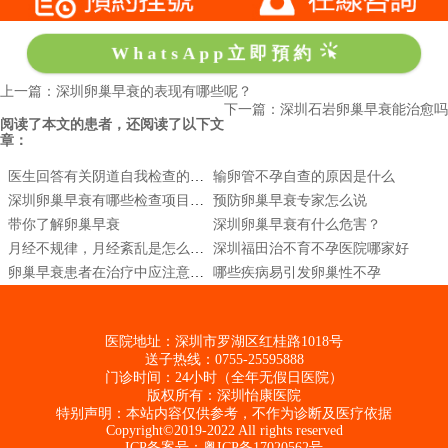
WhatsApp立即預約
上一篇：深圳卵巢早衰的表现有哪些呢？
下一篇：深圳石岩卵巢早衰能治愈吗
阅读了本文的患者，还阅读了以下文
章：
医生回答有关阴道自我检查的问题
输卵管不孕自查的原因是什么
深圳卵巢早衰有哪些检查项目，检查费用是多少
预防卵巢早衰专家怎么说
带你了解卵巢早衰
深圳卵巢早衰有什么危害？
月经不规律，月经紊乱是怎么回事
深圳福田治不育不孕医院哪家好
卵巢早衰患者在治疗中应注意什么
哪些疾病易引发卵巢性不孕
医院地址：深圳市罗湖区红桂路1018号
送子热线：0755-25595888
门诊时间：24小时（全年无假日医院）
版权所有：深圳怡康医院
特别声明：本站内容仅供参考，不作为诊断及医疗依据
Copyright©2019-2022 All rights reserved
ICP备案号：
粤ICP备17020562号