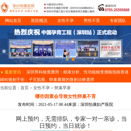
网站首页
医院概况
女性不孕
男性不育
专家团队
诊疗项目
就医指南
最新资讯：
深圳男科檢查費用：精液分析、性功能檢查價格指南
香港
婦科微創手術：子宮肌瘤、卵巢囊腫的微創治療選擇
当前位置：
首页
>
女性不孕
>
卵巢早衰
哪些因素会导致女性卵巢不育
发布时间：2021-05-17 08:44
来源：深圳怡康妇产医院
网上预约，无需排队，专家一对一亲诊，当
日预约，当日就诊！