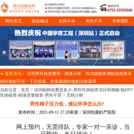
网站首页
医院概况
女性不孕
男性不育
专家团队
诊疗项目
就医指南
最新资讯：
深圳男科檢查費用：精液分析、性功能檢查價格指南
香港
婦科微創手術：子宮肌瘤、卵巢囊腫的微創治療選擇
当前位置：
首页
>
深圳驗精收費是多少-男性性病檢查項目和價錢-驗HPV
性病檢查-精液质量檢查-男性不育
>
无精少精
男性精子活力低，难以怀孕怎么办?
发布时间：2021-09-11 17:28
来源：深圳怡康妇产医院
网上预约，无需排队，专家一对一亲诊，当