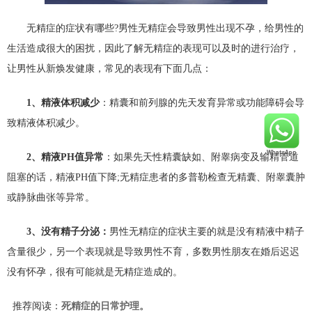
无精症的症状有哪些?男性无精症会导致男性出现不孕，给男性的
生活造成很大的困扰，因此了解无精症的表现可以及时的进行治疗，
让男性从新焕发健康，常见的表现有下面几点：
1、精液体积减少
：精囊和前列腺的先天发育异常或功能障碍会导
致精液体积减少。
2、精液PH值异常
：如果先天性精囊缺如、附睾病变及输精管道
阻塞的话，精液PH值下降;无精症患者的多普勒检查无精囊、附睾囊肿
或静脉曲张等异常。
3、没有精子分泌：
男性无精症的症状主要的就是没有精液中精子
含量很少，另一个表现就是导致男性不育，多数男性朋友在婚后迟迟
没有怀孕，很有可能就是无精症造成的。
推荐阅读：
死精症的日常护理。