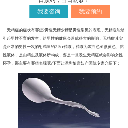
日预约，当日就诊！
我要咨询
我要预约
无精症的症状有哪些?男性
无精少精
是男性常见的表现，无精症能够
引起男性不育的发生，给男性的健康会造成很大的影响，无精症其实
是正常的男性一次的射精量约2-5cc精液，精液为灰白色至微黄色、黏
性液体，是由精虫及液体所构成，要是一旦发生无精症就会影响女性
怀孕，那主要有哪些表现呢?下面让深圳怡康妇产医院专家介绍下：