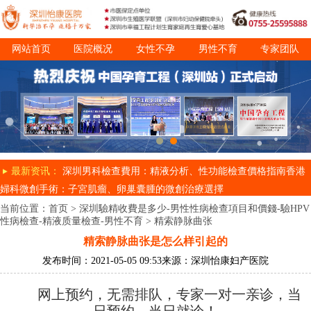
网站首页
医院概况
女性不孕
男性不育
专家团队
诊疗项目
就医指南
最新资讯：
深圳男科檢查費用：精液分析、性功能檢查價格指南
香港
婦科微創手術：子宮肌瘤、卵巢囊腫的微創治療選擇
当前位置：
首页
>
深圳驗精收費是多少-男性性病檢查項目和價錢-驗HPV
性病檢查-精液质量檢查-男性不育
>
精索静脉曲张
精索静脉曲张是怎么样引起的
发布时间：2021-05-05 09:53
来源：深圳怡康妇产医院
网上预约，无需排队，专家一对一亲诊，当