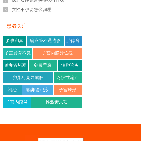
深圳女性尿道炎症状有什么
7
女性不孕要怎么调理
8
患者关注
多囊卵巢
输卵管不通造影
胎停育
子宫发育不良
子宫内膜异位症
输卵管堵塞
卵巢早衰
输卵管炎
卵巢巧克力囊肿
习惯性流产
闭经
输卵管积液
子宫畸形
子宫内膜炎
性激素六项