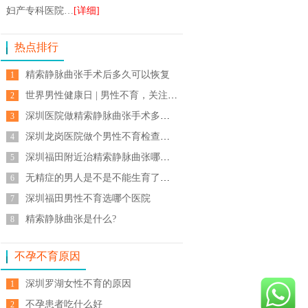
妇产专科医院…
[详细]
热点排行
精索静脉曲张手术后多久可以恢复
1
世界男性健康日 | 男性不育，关注男性生殖健康
2
深圳医院做精索静脉曲张手术多少钱
3
深圳龙岗医院做个男性不育检查多少钱
4
深圳福田附近治精索静脉曲张哪家医院好
5
无精症的男人是不是不能生育了深圳怡康医院怎
6
深圳福田男性不育选哪个医院
7
精索静脉曲张是什么?
8
不孕不育原因
深圳罗湖女性不育的原因
1
不孕患者吃什么好
2