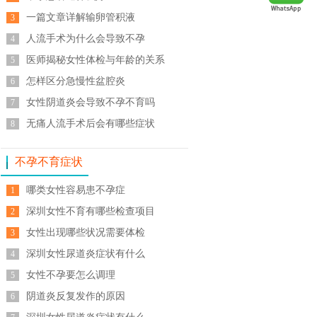
一篇文章详解输卵管积液
3
人流手术为什么会导致不孕
4
医师揭秘女性体检与年龄的关系
5
怎样区分急慢性盆腔炎
6
女性阴道炎会导致不孕不育吗
7
无痛人流手术后会有哪些症状
8
不孕不育症状
哪类女性容易患不孕症
1
深圳女性不育有哪些检查项目
2
女性出现哪些状况需要体检
3
深圳女性尿道炎症状有什么
4
女性不孕要怎么调理
5
阴道炎反复发作的原因
6