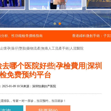
液分析、性功能檢查價格指南
香港婦科微創手術：子宮
懷孕|落仔|墮胎|藥物流產|無痛人工流產手術|人流醫院
检去哪个医院好些|孕檢費用|深圳
检免费预约平台
25-01-09 10:56
来源：深圳怡康妇产医院
无需排队，专家一对一亲诊，当日预约，当日就诊！