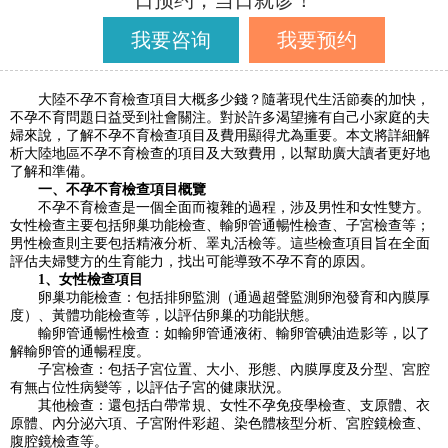
日预约，当日就诊！
我要咨询
我要预约
大陸不孕不育檢查項目大概多少錢？隨著現代生活節奏的加快，
不孕不育問題日益受到社會關注。對於許多渴望擁有自己小家庭的夫
婦來說，了解不孕不育檢查項目及費用顯得尤為重要。本文將詳細解
析大陸地區不孕不育檢查的項目及大致費用，以幫助廣大讀者更好地
了解和準備。
一、不孕不育檢查項目概覽
不孕不育檢查是一個全面而複雜的過程，涉及男性和女性雙方。
女性檢查主要包括卵巢功能檢查、輸卵管通暢性檢查、子宮檢查等；
男性檢查則主要包括精液分析、睪丸活檢等。這些檢查項目旨在全面
評估夫婦雙方的生育能力，找出可能導致不孕不育的原因。
1、女性檢查項目
卵巢功能檢查：包括排卵監測（通過超聲監測卵泡發育和內膜厚
度）、黃體功能檢查等，以評估卵巢的功能狀態。
輸卵管通暢性檢查：如輸卵管通液術、輸卵管碘油造影等，以了
解輸卵管的通暢程度。
子宮檢查：包括子宮位置、大小、形態、內膜厚度及分型、宮腔
有無占位性病變等，以評估子宮的健康狀況。
其他檢查：還包括白帶常規、女性不孕免疫學檢查、支原體、衣
原體、內分泌六項、子宮附件彩超、染色體核型分析、宮腔鏡檢查、
腹腔鏡檢查等。