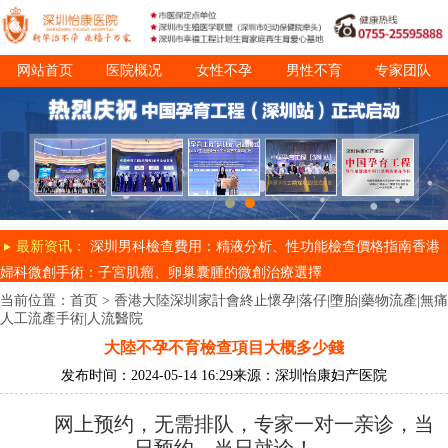
网站首页
医院概况
女性不孕
男性不育
专家团队
诊疗项目
就医指南
最新资讯：
深圳男科檢查費用：精液分析、性功能檢查價格指南
香港
婦科微創手術：子宮肌瘤、卵巢囊腫的微創治療選擇
当前位置：
首页
>
香港大陸深圳家計會終止懷孕|落仔|墮胎|藥物流產|無痛
人工流產手術|人流醫院
大陸不孕不育檢查項目大概多少錢
发布时间：2024-05-14 16:29
来源：深圳怡康妇产医院
网上预约，无需排队，专家一对一亲诊，当