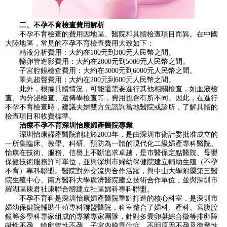
二、不孕不育檢查費用解析
不孕不育檢查的費用因地區、醫院和具體檢查項目而異。在中國
大陸地區，常見的不孕不育檢查費用大致如下：
精液分析費用：大約在100元到300元人民幣之間。
輸卵管造影費用：大約在2000元到5000元人民幣之間。
子宮腔鏡檢查費用：大約在3000元到6000元人民幣之間。
睪丸超聲費用：大約在200元到600元人民幣之間。
此外，根據具體情況，可能還需要進行其他相關檢查，如血液檢
查、內分泌檢查、遺傳學檢查等，費用也會有所不同。因此，在進行
不孕不育檢查時，建議夫婦雙方先諮詢當地醫院或診所，了解具體的
檢查項目和收費標準。
治療不孕不育深圳怡康婦產醫院專業
深圳怡康婦產醫院創建於2003年，是由深圳市衛計委批准成立的
一所集臨床、教學、科研、預防為一體的現代化二級婦產專科醫院。
怡康在技術、服務、信譽上不斷追求卓越，是市醫保定點醫院、母嬰
保健技術服務許可單位，並與深圳市婦幼保健院建立輔助生殖（不孕
不育）專科聯盟。醫院對外交流與合作活躍，與中山大學附屬第三醫
院生殖中心、南方醫科大學廣濟醫院建立技術合作單位，並與深圳市
羅湖區康君社康聯合體建立社區婦科專科聯盟。
不孕不育科是深圳怡康婦產醫院重點打造的核心科室，是深圳市
婦幼保健院輔助生殖專科聯盟醫院，科室整合了婦科、產科、宮腹腔
鏡等多學科專家組成的專業專家團隊，針對多囊卵巢綜合徵等排卵障
礙性不孕，輸卵管性不孕，子宮內膜異位症，不明原因不孕及復發性