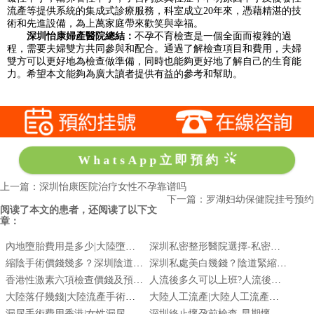
流產等提供系統的集成式診療服務，科室成立20年來，憑藉精湛的技
術和先進設備，為上萬家庭帶來歡笑與幸福。
深圳怡康婦產醫院總結：
不孕不育檢查是一個全面而複雜的過
程，需要夫婦雙方共同參與和配合。通過了解檢查項目和費用，夫婦
雙方可以更好地為檢查做準備，同時也能夠更好地了解自己的生育能
力。希望本文能夠為廣大讀者提供有益的參考和幫助。
WhatsApp立即預約
上一篇：深圳怡康医院治疗女性不孕靠谱吗
下一篇：罗湖妇幼保健院挂号预约
阅读了本文的患者，还阅读了以下文
章：
內地墮胎費用是多少|大陸墮胎|國內墮胎費用是多少
深圳私密整形醫院選擇-私密手術安全與效果
縮陰手術價錢幾多？深圳陰道緊縮術費用與恢復全攻略-陰道鬆弛/漏尿
深圳私處美白幾錢？陰道緊縮手術費用同效果分析
香港性激素六項檢查價錢及預約流程｜邊度做最平最快？
人流後多久可以上班?人流後休息時間工作安排建議
大陸落仔幾錢|大陸流產手術多少錢|大陸落仔|香港墮胎
大陸人工流產|大陸人工流產醫院|大陸人工流產費用多少
漏尿手術費用香港|女性漏尿改善|女性尿失禁該看哪一科|女性尿滲問題|漏尿運動
深圳終止懷孕前檢查-早期懷孕檢查-懷孕前檢查項目-懷孕落仔