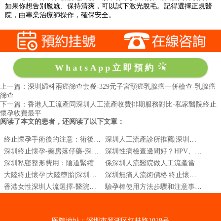
如果你想告別尷尬、保持清爽，可以試下激光脫毛。記得選擇正規醫
院，由專業治療師操作，確保安全。
WhatsApp立即預約
上一篇：深圳婦科兩癌篩查套餐-329元子宮頸癌乳腺癌一併檢查-乳腺癌
篩查
下一篇：香港人工流產同深圳人工流產收費排期服務對比-私家醫院終止
懷孕收費最平
阅读了本文的患者，还阅读了以下文章：
終止懷孕手術後的注意：術後出血、腹痛與感染徵兆
深圳人工流產診所推薦|深圳哪家醫院墮胎手術專業|公立醫院人工流產
深圳終止懐孕-藥房落仔藥-深圳墮胎-大陸落仔
深圳性病檢查邊間好？HPV、疱疹、衣原體檢測費用與流程
深圳私密整形費用：陰道緊縮、處女膜修復價格解析
係深圳人流醫院做人工流產當日能做嗎|深圳人流醫院|深圳無痛人流價錢
大陸終止懷孕|大陸墮胎|深圳人工流產|無痛人流手術
深圳無痛人流術價格|終止懷孕|藥物墮胎價錢?
香港女性深圳人流選擇-醫院技術與服務對比
驗孕棒使用方法步驟和注意事項-驗孕棒什麼時候可以用
医院地址：深圳市罗湖区红桂路1018号