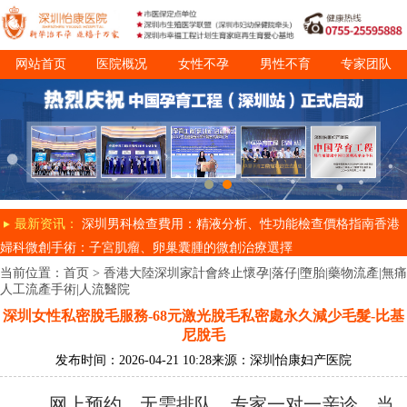
网站首页
医院概况
女性不孕
男性不育
专家团队
诊疗项目
就医指南
最新资讯：
深圳男科檢查費用：精液分析、性功能檢查價格指南
香港
婦科微創手術：子宮肌瘤、卵巢囊腫的微創治療選擇
当前位置：
首页
>
香港大陸深圳家計會終止懷孕|落仔|墮胎|藥物流產|無痛
人工流產手術|人流醫院
深圳女性私密脫毛服務-68元激光脫毛私密處永久減少毛髮-比基
尼脫毛
发布时间：2026-04-21 10:28
来源：深圳怡康妇产医院
网上预约，无需排队，专家一对一亲诊，当