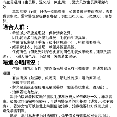
有生長週期（生長期、退化期、休止期），激光只對生長期毛髮有
效。
- 單次治療（¥68）只係一次嘅費用，如果要做完整個療程，需要
購買多次。通常醫院會提供套餐價，例如3次180元、5次280元，更划
算。
適合人群：
- 希望減少私密處毛髮，保持清爽乾淨。
- 因毛髮過多引起反覆毛囊炎、毛髮內生或異味。
- 準備做私密整形手術（如小陰唇縮小），術前需要脫毛。
- 經常穿泳衣、比基尼，希望外觀更美觀。
- 任何膚色（但激光對深色皮膚同淺色毛髮效果較差，建議先諮
詢）。亞洲人膚色淺、毛髮黑，效果通常很好。
唔適合嘅情況：
- 孕婦、哺乳期女性（雖然激光對胎兒冇已知影響，但通常建議
避開）。
- 有皮膚病（如濕疹、銀屑病、活動性皰疹）喺治療區域。
- 疤痕疙瘩體質。
- 對光敏感或正在服用光敏感藥物（如某些抗生素、維A酸）。
- 治療區域有紋身。
深圳怡康婦產醫院嘅私密脫毛服務收費人民幣68蚊一次，非常實
惠。如果你想做完整個療程，可以向醫院查詢套餐價（通常3-5次有優
惠）。香港女性可以趁北上時順便做治療。治療後要好好保養皮膚，
避免暴曬刺激。
總結：深圳私密脫毛只需68蚊，係平價又有效嘅私密美容項目。