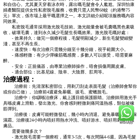
和自信心。尤其夏天穿着泳衣時，露出嘅毛髮會令人尷尬。深圳怡康
婦產醫院提供女性私密脫毛服務，收費只需人民幣68蚊（約港幣75
元）單次，係市場上最平嘅選擇之一。本文詳細介紹呢項服務嘅內容
同效果。
私密脫毛通常採用激光脫毛技術。激光能量會被毛囊嘅黑色素吸
收，破壞毛囊，達到永久減少毛髮生長嘅效果。激光脫毛嘅好處：
- 效果持久：做完一個療程後，毛髮明顯減少，新生毛髮變細變
淺，甚至不再生長。
- 速度快：每次治療只需幾分鐘至十幾分鐘，視乎範圍大小。
- 痛感輕微：有少少彈橡筋嘅感覺，多數人可以接受，唔需要麻
醉。
- 安全：正規儀器，由專業治療師操作，唔會損傷周圍皮膚。
- 適合部位：比基尼線、陰阜、大陰唇、肛周等。
治療過程：
治療前：先清潔私密部位，用剃刀刮走表面毛髮（治療師會幫你
或你自己做）。治療前4週避免暴曬、拔毛、蜜蠟脫毛。
治療中：你瞓喺治療床，戴上護目鏡保護眼睛。治療師用激光手
具喺皮膚上滑動，發出激光。你會感到輕微刺痛同溫熱感，類似被橡
筋彈到。
治療後：皮膚可能輕微發紅，幾小時內消退。避免暴曬，塗抹保
濕霜。治療後24小時內唔好用熱水沖洗、唔好游水、唔好用刺激性護
膚品。
需要做幾多次？
- 激光脫毛需要一個療程，通常3-5次，每次間隔4-6週。因為毛髮