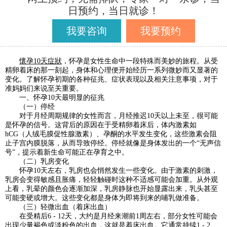
日预约，当日就诊！
我要咨询
我要预约
懷孕10天症狀
，怀孕是女性生命中一段特殊而美妙的旅程。从受
精卵着床的那一刻起，身体和心理便开始经历一系列微妙而又显著的
变化。了解怀孕初期的各种征兆、症状表现以及相关注意事项，对于
准妈妈们来说至关重要。
一、怀孕10天最明显的征兆
（一）停经
对于月经周期规律的女性而言，月经推迟10天以上未至，很可能
是怀孕的信号。这背后的原因在于受精卵着床后，体内激素如
hCG（人绒毛膜促性腺激素）、孕酮的水平发生变化，这些激素会阻
止子宫内膜脱落，从而导致停经。停经就像是身体发出的一个“无声信
号”，提示着新生命可能正在孕育之中。
（二）乳房变化
怀孕10天左右，乳房也会悄然发生一些变化。由于激素的刺激，
乳房会变得敏感且胀痛，轻轻触碰时这种不适感可能会加重。从外观
上看，乳晕的颜色会逐渐加深，乳房静脉也开始显露出来，乳头甚至
可能变硬或增大。这些变化都是身体为即将到来的哺乳做准备。
（三）轻微出血（着床出血）
在受精后6 - 12天，大约是月经来潮前1周左右，部分女性可能会
出现少量褐色或淡粉色的出血，这就是着床出血。它通常持续1 - 2