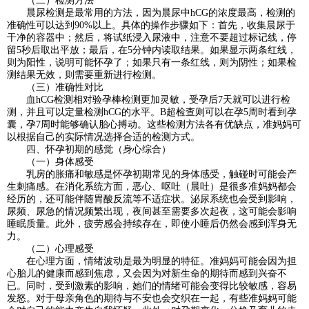
（二）检测方法
晨尿检测是最常用的方法，因为晨尿中hCG的浓度最高，检测的
准确性可以达到90%以上。具体的操作步骤如下：首先，收集晨尿于
干净的容器中；然后，将试纸浸入尿液中，注意不要超过标记线，停
留5秒后取出平放；最后，在5分钟内读取结果。如果显示两条红线，
则为阳性，说明可能怀孕了；如果只有一条红线，则为阴性；如果检
测结果无效，则需要重新进行检测。
（三）准确性对比
血hCG检测相对验孕棒检测更加灵敏，受孕后7天就可以进行检
测，并且可以定量检测hCG的水平。B超检查则可以在孕5周时看到孕
囊，孕7周时能够确认胎心搏动。这些检测方法各有优缺点，准妈妈可
以根据自己的实际情况选择合适的检测方式。
四、怀孕初期的感觉（身心综合）
（一）身体感受
乳房的胀痛和敏感是怀孕初期常见的身体感受，触碰时可能会产
生刺痛感。在消化系统方面，恶心、呕吐（晨吐）是很多准妈妈都会
经历的，还可能伴随胃酸反流等不适症状。泌尿系统也会受到影响，
尿频、尿急的情况频繁出现，夜间甚至需要多次起夜，这可能会影响
睡眠质量。此外，疲劳感会持续存在，即使小睡后仍然会感到浑身无
力。
（二）心理感受
在心理方面，情绪波动是最为明显的特征。准妈妈可能会因为担
心胎儿的健康而感到焦虑，又会因为对新生命的期待而感到兴奋不
已。同时，受到激素的影响，她们的情绪可能会变得比较敏感，容易
发怒。对于母亲角色的期待与不安也会交织在一起，有些准妈妈可能