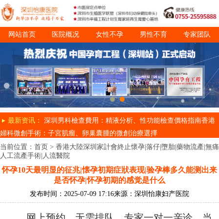
网站首页
医院概况
女性不孕
男性不育
专家团队
诊疗项目
就医指南
最新资讯：
深圳男科檢查費用：精液分析、性功能檢查價格指南
香港
婦科微創手術：子宮肌瘤、卵巢囊腫的微創治療選擇
当前位置：
首页
>
香港大陸深圳家計會終止懷孕|落仔|墮胎|藥物流產|無痛
人工流產手術|人流醫院
怀孕10天最明显的征兆|懐孕初期症狀表现|验孕棒多久能测出来
是否怀孕|怀孕初期的感觉是什么
发布时间：2025-07-09 17:16
来源：深圳怡康妇产医院
网上预约，无需排队，专家一对一亲诊，当