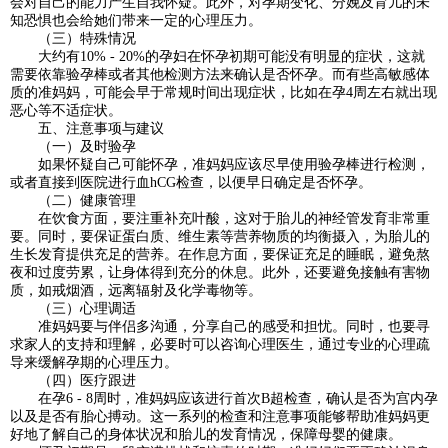
会对自己的能力产生自我怀疑。此外，对孕期变化、分娩及育儿的未
知恐惧也会给她们带来一定的心理压力。
（三）特殊情况
大约有10% - 20%的孕妇在怀孕初期可能没有明显的症状，这就
需要依靠验孕棒或者其他检测方法来确认是否怀孕。而有些高敏感体
质的准妈妈，可能会早于常规时间出现症状，比如在孕4周左右就出现
恶心等不适症状。
五、注意事项与建议
（一）及时验孕
如果怀疑自己可能怀孕，准妈妈应该尽早使用验孕棒进行检测，
或者直接到医院进行血hCG检查，以便早日确定是否怀孕。
（二）健康管理
在饮食方面，要注重补充叶酸，这对于胎儿的神经管发育非常重
要。同时，要保证蛋白质、维生素等营养物质的均衡摄入，为胎儿的
生长发育提供充足的营养。在作息方面，要保证充足的睡眠，避免熬
夜和过度劳累，让身体得到充分的休息。此外，还要避免接触有害物
质，如戒烟酒，远离辐射及化学毒物等。
（三）心理调适
准妈妈要与伴侣多沟通，分享自己的感受和担忧。同时，也要寻
求家人的支持和理解，必要时可以咨询心理医生，通过专业的心理疏
导来缓解孕期的心理压力。
（四）医疗跟进
在孕6 - 8周时，准妈妈应该进行首次B超检查，确认是否为宫内孕
以及是否有胎心搏动。这一系列的检查和注意事项能够帮助准妈妈更
好地了解自己的身体状况和胎儿的发育情况，保障母婴的健康。