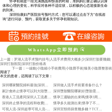
怀孕初期是一段充满挑战和惊喜的时期，准妈妈们要正确认识身
体和心理的变化，科学应对各种不适症状，以积极的心态迎接新生命
的到来。
深圳怡康妇产医院挂号预约方式：您可以通过点击下方“在线咨
询”进行问诊、预约，获取更多关于怀孕初期知识。
WhatsApp立即預約
上一篇：罗湖人流手术预约挂号|人流手术费用大概多少|深圳打胎要幾錢|
深圳打胎医院|深圳打胎价格表
下一篇：一線鮑|小陰縮小手術費用|小陰唇手術|臻美小陰唇整形術
阅读了
本文的患者，还阅读了以下文章：
深圳哪家醫院婦科最強|深圳哪家醫院婦科技術最好|深圳婦科醫院排名最好的醫院
深圳做人流手术前要准备什么？
家計會終止懷孕可以到大陸墮胎|香港墮胎|家計會終止懷孕
深圳墮胎醫院哪家好|墮胎需要簽字嗎現在|墮胎藥吃了多久會流掉|深圳墮胎診所
香港人工流產同深圳人工流產收費排期服務對比-私家醫院終止懷孕收費最平
懷孕三週驗的出來嗎|懷孕3周驗孕棒|懷孕三週症狀
深圳終止懷孕的流程和收費|終止懷孕邊個地方可以做|香港終止懷孕|家計會終止懷孕
懷孕多久能測出來|懷孕了不想要怎麼處理掉最好|懷孕1個月可以藥流嗎|懷孕了不要什麼時候做最適合|懷孕一個月怎麼打掉最安全|懷孕1個月吃藥能去掉嗎
可視人流-深圳超導可視人流-可視人流優勢-可視人流技術
深圳宮頸癌篩查幾多錢？TCT與HPV雙檢測費用