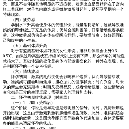
天，而且不会伴随其他明显的不适症状。着床出血是受精卵在子宫内
膜上着床时，对子宫内膜造成轻微刺激所引起的，是怀孕早期的一个
特殊现象。
（四）疲劳感
孕酮水平升高会使身体的代谢加快，能量消耗增加，这就导致准
妈妈们即使经过了充足的休息，仍然会感到困倦，日常活动也容易疲
劳。这种疲劳感仿佛是身体在提醒准妈妈，要放慢节奏，好好照顾自
己和腹中的小生命。
（五）基础体温升高
对于有监测基础体温习惯的女性来说，排卵后体温会上升0.3 -
0.5℃。如果这种高温状态持续16天以上没有下降，那么怀孕的可能性
就很大了。基础体温的变化是身体内部激素变化的一种外在表现，也
是判断怀孕的一个参考指标。
（六）情绪波动
怀孕初期，激素的剧烈变化会影响神经递质，从而导致情绪波
动。准妈妈可能会时而焦虑，担心胎儿的健康状况；时而兴奋，对未
来的新生命充满期待；时而又变得易怒，或者情绪低落。这些情绪的
变化都是正常的生理反应，需要家人的理解和支持。
二、怀孕初期症状表现（时间线）
（一）1 - 2周（受精后）
这个阶段，停经是最早期也是最明显的信号。同时，乳房胀痛也
开始出现，这是由于激素刺激乳腺组织增生所致。此外，准妈妈还会
感到轻微的疲劳，这是因为孕酮升高导致身体代谢加速，身体需要更
多的能量来适应怀孕的状态。
（二）2 - 4周（孕5 - 6周）