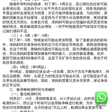
随着怀孕时间的推移，到了孕5 - 6周左右，恶心呕吐的症状可能
会逐渐出现。这是由于hCG水平升高引起的晨吐反应，很多准妈妈在
早晨起床时会感觉尤为明显，并且可能伴随食欲减退。与此同时，尿
频的现象也会开始显现，这是因为子宫增大压迫膀胱所致，夜间尿频
的情况尤为突出。在食欲方面，准妈妈可能会出现偏好或厌恶某些食
物的情况，嗅觉敏感度也会增加，一些平时能接受的气味现在可能会
让她们感到不适。
（三）4 - 8周（孕7 - 8周）
到了孕7 - 8周，情绪波动可能会更加明显。除了激素波动的影响
外，准妈妈对自身身份转变的压力也可能会导致焦虑、易怒或情绪低
落。在这个时期，便秘的问题也可能会出现，因为孕酮会减缓肠道蠕
动，所以准妈妈需要增加膳食纤维的摄入，以保持肠道通畅。此外，
腹部可能会感到轻微的不适，这是子宫扩张引发的牵拉感，类似于经
前痉挛的感觉。
（四）8周后（孕9周起）
孕9周起，尿频的症状会进一步加重，因为子宫在不断地增大，持
续压迫膀胱。同时，头晕乏力的情况也可能会出现，这可能是由于血
压变化或低血糖导致的。因此，准妈妈需要注意补充营养，保证身体
的正常运转。
三、验孕棒检测时间与准确性
（一）最佳检测时间
同房后7 - 10天，受精卵着床后，hCG开始分泌，此时尿液中可以
检测到hCG，所以这个时候可以使用验孕棒进行检测。另外，如果女
性的月经周期规律，当月经推迟7天以上时，检测结果会更加可靠。