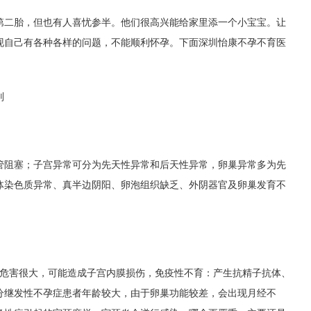
第二胎，但也有人喜忧参半。他们很高兴能给家里添一个小宝宝。让
现自己有各种各样的问题，不能顺利怀孕。下面深圳怡康不孕不育医
别
管阻塞；子宫异常可分为先天性异常和后天性异常，卵巢异常多为先
体染色质异常、真半边阴阳、卵泡组织缺乏、外阴器官及卵巢发育不
体危害很大，可能造成子宫内膜损伤，免疫性不育：产生抗精子抗体、
分继发性不孕症患者年龄较大，由于卵巢功能较差，会出现月经不