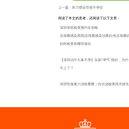
上一篇：坏习惯会导致不孕症
阅读了本文的患者，还阅读了以下文章：
深圳孕前检查预约全攻略
念珠菌感染原因|念珠菌感染治療|白色念珠菌|
妇科检查有哪些项目
【深圳治疗久备不孕】头胎“孕气”很好，为
不上了？
深圳性激素六項收費費｜內分泌檢查與月經失