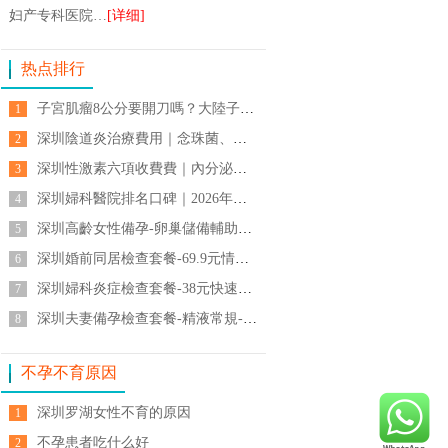
妇产专科医院…
[详细]
热点排行
子宮肌瘤8公分要開刀嗎？大陸子宮肌瘤手術費用與治療醫院推薦
1
深圳陰道炎治療費用｜念珠菌、細菌性陰道炎收費
2
深圳性激素六項收費費｜內分泌檢查與月經失調診斷
3
深圳婦科醫院排名口碑｜2026年港人推薦婦產醫院-婦科檢查
4
深圳高齡女性備孕-卵巢儲備輔助生殖-高齡懷孕風險
5
深圳婚前同居檢查套餐-69.9元情侶健康篩查-婚前體檢-孕前準備
6
深圳婦科炎症檢查套餐-38元快速診斷白帶異常陰道痕癢-陰道分泌物分析
7
深圳夫妻備孕檢查套餐-精液常規-性激素六項-優生五項-生育力評估
8
不孕不育原因
深圳罗湖女性不育的原因
1
不孕患者吃什么好
2