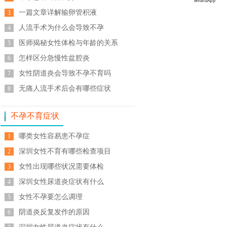
一篇文章详解输卵管积液
3
人流手术为什么会导致不孕
4
医师揭秘女性体检与年龄的关系
5
怎样区分急慢性盆腔炎
6
女性阴道炎会导致不孕不育吗
7
无痛人流手术后会有哪些症状
8
不孕不育症状
哪类女性容易患不孕症
1
深圳女性不育有哪些检查项目
2
女性出现哪些状况需要体检
3
深圳女性尿道炎症状有什么
4
女性不孕要怎么调理
5
阴道炎反复发作的原因
6