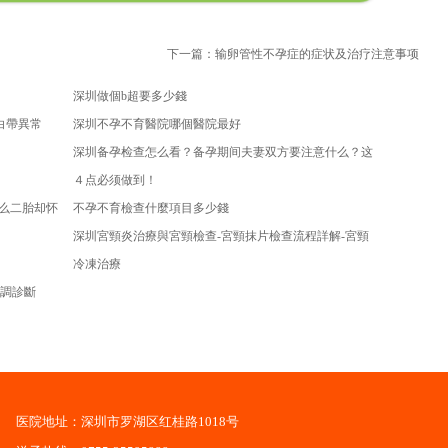
下一篇：输卵管性不孕症的症状及治疗注意事项
深圳做個b超要多少錢
白帶異常
深圳不孕不育醫院哪個醫院最好
深圳备孕检查怎么看？备孕期间夫妻双方要注意什么？这
４点必须做到！
什么二胎却怀
不孕不育檢查什麼項目多少錢
深圳宮頸炎治療與宮頸檢查-宮頸抹片檢查流程詳解-宮頸
冷凍治療
調診斷
医院地址：深圳市罗湖区红桂路1018号