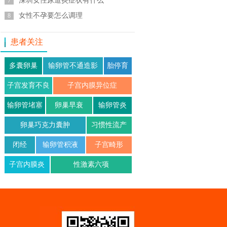
深圳女性尿道炎症状有什么
7
女性不孕要怎么调理
8
患者关注
多囊卵巢
输卵管不通造影
胎停育
子宫发育不良
子宫内膜异位症
输卵管堵塞
卵巢早衰
输卵管炎
卵巢巧克力囊肿
习惯性流产
闭经
输卵管积液
子宫畸形
子宫内膜炎
性激素六项