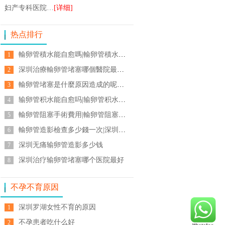
妇产专科医院…
[详细]
热点排行
輸卵管積水能自愈嗎|輸卵管積水怎麽治療|輸卵管積水通常不能自愈
1
深圳治療輸卵管堵塞哪個醫院最好|深圳哪家醫院治療輸卵管堵塞最好|深圳查輸卵管堵塞怎麽能治好
2
輸卵管堵塞是什麼原因造成的呢怎麼治療|輸卵管堵塞怎麼治療
3
输卵管积水能自愈吗|输卵管积水怎样才能消除积水|输卵管积水能自然怀孕吗
4
輸卵管阻塞手術費用|輸卵管阻塞檢查
5
輸卵管造影檢查多少錢一次|深圳輸卵管造影價錢|輸卵管造影家計會
6
深圳无痛输卵管造影多少钱
7
深圳治疗输卵管堵塞哪个医院最好
8
不孕不育原因
深圳罗湖女性不育的原因
1
不孕患者吃什么好
2