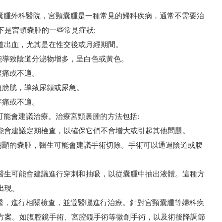
腫外科醫院，宮頸囊腫是一種常見的婦科疾病，通常不需要治
下是宮頸囊腫的一些常見症狀:
道出血，尤其是在性交後或月經期間。
導致陰道分泌物增多，呈白色或黃色。
腹痛或不適。
膀胱，導致尿頻或尿急。
疼痛或不適。
能會建議治療。治療宮頸囊腫的方法包括:
能會建議定期檢查，以確保它們不會增大或引起其他問題。
顯的囊腫，醫生可能會建議手術切除。手術可以通過陰道或腹
醫生可能會建議進行穿刺和抽吸，以從囊腫中抽出液體。這種方
出現。
，進行相關檢查，並遵醫囑進行治療。針對宮頸囊腫等婦科疾
方案。如腹腔鏡手術、宮腔鏡手術等微創手術，以及術後降調節