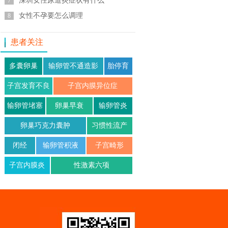
深圳女性尿道炎症状有什么
7
女性不孕要怎么调理
8
患者关注
多囊卵巢
输卵管不通造影
胎停育
子宫发育不良
子宫内膜异位症
输卵管堵塞
卵巢早衰
输卵管炎
卵巢巧克力囊肿
习惯性流产
闭经
输卵管积液
子宫畸形
子宫内膜炎
性激素六项