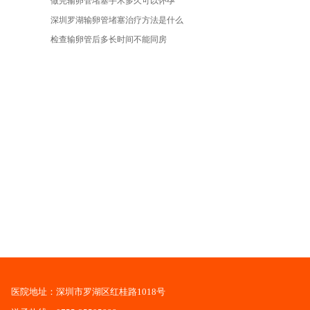
做完输卵管堵塞手术多久可以怀孕
深圳罗湖输卵管堵塞治疗方法是什么
检查输卵管后多长时间不能同房
医院地址：深圳市罗湖区红桂路1018号