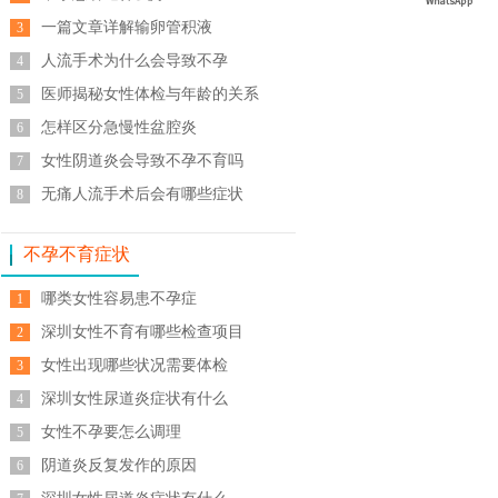
一篇文章详解输卵管积液
3
人流手术为什么会导致不孕
4
医师揭秘女性体检与年龄的关系
5
怎样区分急慢性盆腔炎
6
女性阴道炎会导致不孕不育吗
7
无痛人流手术后会有哪些症状
8
不孕不育症状
哪类女性容易患不孕症
1
深圳女性不育有哪些检查项目
2
女性出现哪些状况需要体检
3
深圳女性尿道炎症状有什么
4
女性不孕要怎么调理
5
阴道炎反复发作的原因
6