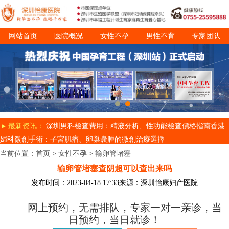
网站首页
医院概况
女性不孕
男性不育
专家团队
诊疗项目
就医指南
最新资讯：
深圳男科檢查費用：精液分析、性功能檢查價格指南
香港
婦科微創手術：子宮肌瘤、卵巢囊腫的微創治療選擇
当前位置：
首页
>
女性不孕
>
输卵管堵塞
输卵管堵塞查阴超可以查出来吗
发布时间：2023-04-18 17:33
来源：深圳怡康妇产医院
网上预约，无需排队，专家一对一亲诊，当
日预约，当日就诊！