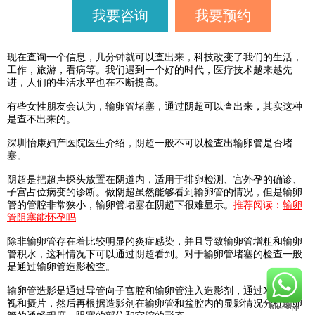
我要咨询
我要预约
现在查询一个信息，几分钟就可以查出来，科技改变了我们的生活，
工作，旅游，看病等。我们遇到一个好的时代，医疗技术越来越先
进，人们的生活水平也在不断提高。
有些女性朋友会认为，输卵管堵塞，通过阴超可以查出来，其实这种
是查不出来的。
深圳怡康妇产医院医生介绍，阴超一般不可以检查出输卵管是否堵
塞。
阴超是把超声探头放置在阴道内，适用于排卵检测、宫外孕的确诊、
子宫占位病变的诊断。做阴超虽然能够看到输卵管的情况，但是输卵
管的管腔非常狭小，输卵管堵塞在阴超下很难显示。
推荐阅读：
输卵
管阻塞能怀孕吗
除非输卵管存在着比较明显的炎症感染，并且导致输卵管增粗和输卵
管积水，这种情况下可以通过阴超看到。对于输卵管堵塞的检查一般
是通过输卵管造影检查。
输卵管造影是通过导管向子宫腔和输卵管注入造影剂，通过
X线来透
视和摄片，然后再根据造影剂在输卵管和盆腔内的显影情况分析输卵