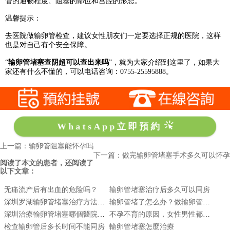
管的通畅程度、阻塞的部位和宫腔的形态。
温馨提示：
去医院做输卵管检查，建议女性朋友们一定要选择正规的医院，这样
也是对自己有个安全保障。
“
输卵管堵塞查阴超可以查出来吗
”，就为大家介绍到这里了，如果大
家还有什么不懂的，可以电话咨询：0755-25595888。
WhatsApp立即預約
上一篇：输卵管阻塞能怀孕吗
下一篇：做完输卵管堵塞手术多久可以怀孕
阅读了本文的患者，还阅读了
以下文章：
无痛流产后有出血的危险吗？
输卵管堵塞治疗后多久可以同房
深圳罗湖输卵管堵塞治疗方法是什么
输卵管堵了怎么办？做输卵管造影痛吗
深圳治療輸卵管堵塞哪個醫院最好|深圳哪家醫院治療輸卵管堵塞最好|深圳查輸卵管堵塞怎麽能治好
不孕不育的原因，女性男性都应该看一看！
检查输卵管后多长时间不能同房
輸卵管堵塞怎麼治療