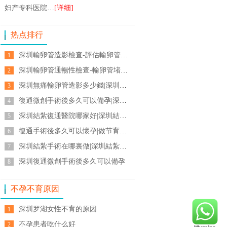
妇产专科医院…
[详细]
热点排行
深圳輸卵管造影檢查-評估輸卵管通暢度-輸卵管堵塞檢查
1
深圳輸卵管通暢性檢查-輸卵管堵塞診斷與治療
2
深圳無痛輸卵管造影多少錢|深圳婦幼醫院做輸卵管造影多少錢
3
復通微創手術後多久可以備孕|深圳復通微創手術費用
4
深圳結紮復通醫院哪家好|深圳結紮復通手術費用|結紮復原手術
5
復通手術後多久可以懷孕|做节育手术之后再恢复还能怀上吗
6
深圳結紮手術在哪裏做|深圳結紮哪個醫院好
7
深圳復通微創手術後多久可以備孕
8
不孕不育原因
深圳罗湖女性不育的原因
1
不孕患者吃什么好
2