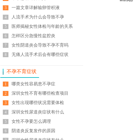
一篇文章详解输卵管积液
3
人流手术为什么会导致不孕
4
医师揭秘女性体检与年龄的关系
5
怎样区分急慢性盆腔炎
6
女性阴道炎会导致不孕不育吗
7
无痛人流手术后会有哪些症状
8
不孕不育症状
哪类女性容易患不孕症
1
深圳女性不育有哪些检查项目
2
女性出现哪些状况需要体检
3
深圳女性尿道炎症状有什么
4
女性不孕要怎么调理
5
阴道炎反复发作的原因
6