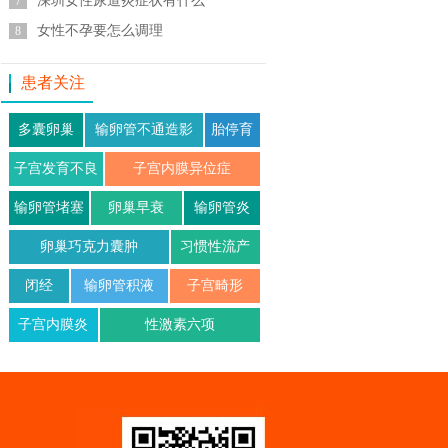
深圳女性尿道炎症状有什么
7
女性不孕要怎么调理
8
患者关注
多囊卵巢
输卵管不通造影
胎停育
子宫发育不良
子宫内膜异位症
输卵管堵塞
卵巢早衰
输卵管炎
卵巢巧克力囊肿
习惯性流产
闭经
输卵管积液
子宫畸形
子宫内膜炎
性激素六项