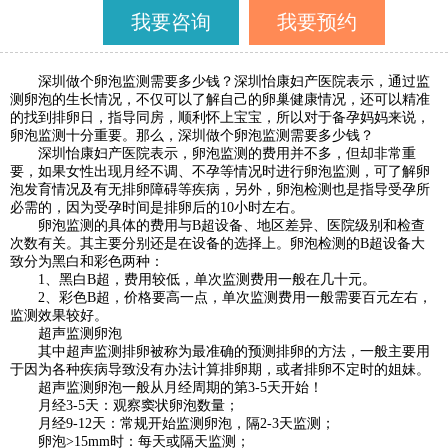
我要咨询
我要预约
深圳做个卵泡监测需要多少钱？深圳怡康妇产医院表示，通过监
测卵泡的生长情况，不仅可以了解自己的卵巢健康情况，还可以精准
的找到排卵日，指导同房，顺利怀上宝宝，所以对于备孕妈妈来说，
卵泡监测十分重要。那么，深圳做个卵泡监测需要多少钱？
深圳怡康妇产医院表示，卵泡监测的费用并不多，但却非常重
要，如果女性出现月经不调、不孕等情况时进行卵泡监测，可了解卵
泡发育情况及有无排卵障碍等疾病，另外，卵泡检测也是指导受孕所
必需的，因为受孕时间是排卵后的10小时左右。
卵泡监测的具体的费用与B超设备、地区差异、医院级别和检查
次数有关。其主要分别还是在设备的选择上。卵泡检测的B超设备大
致分为黑白和彩色两种：
1、黑白B超，费用较低，单次监测费用一般在几十元。
2、彩色B超，价格要高一点，单次监测费用一般需要百元左右，
监测效果较好。
超声监测卵泡
其中超声监测排卵被称为最准确的预测排卵的方法，一般主要用
于因为各种疾病导致没有办法计算排卵期，或者排卵不定时的姐妹。
超声监测卵泡一般从月经周期的第3-5天开始！
月经3-5天：观察窦状卵泡数量；
月经9-12天：常规开始监测卵泡，隔2-3天监测；
卵泡>15mm时：每天或隔天监测；