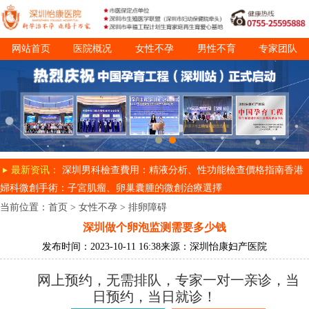
网站首页
医院概况
女性不孕
男性不育
专家团队
诊疗项目
就医指南
最新资讯：
深圳男科檢查費用：精液分析、性功能檢查價格指南
香港
婦科微創手術：子宮肌瘤、卵巢囊腫的微創治療選擇
当前位置：
首页
>
女性不孕
>
排卵障碍
深圳做个卵泡监测需要多少钱
发布时间：2023-10-11 16:38
来源：深圳怡康妇产医院
网上预约，无需排队，专家一对一亲诊，当
日预约，当日就诊！