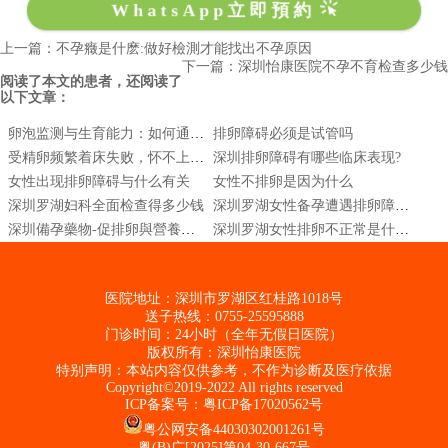
WhatsApp立即預約
上一篇：不孕癥是什麽:做好檢測才能找出不孕原因
下一篇：深圳怡康医院不孕不育检查多少钱
阅读了本文的患者，还阅读了
以下文章：
卵泡监测与生育能力：如何通过监测提高受孕率
排卵障碍必须是试管吗
受精卵频繁着床失败，怀不上是谁的问题
深圳排卵障碍有哪些临床表现?
女性出现排卵障碍与什么有关
女性不排卵是因为什么
深圳罗湖妇科全面检查得多少钱
深圳罗湖女性备孕遭遇排卵障碍怎么办?
深圳備孕藥物-促排卵與營養補充
深圳罗湖女性排卵不正常是什么原因
医院地址：深圳市罗湖区红桂路1018号
送子热线：0755-25595888
门诊时间：24小时（全年无假日医院）
版权所有：深圳怡康医院
特别声明：本站内容仅供参考，不作为诊断及医疗依据
Copyright©2019-2022 All rights reserved
ICP备案号：
粤ICP备17020562号
粤公网安备44030302001261号
粤(B)广[2025]第04-30-667号