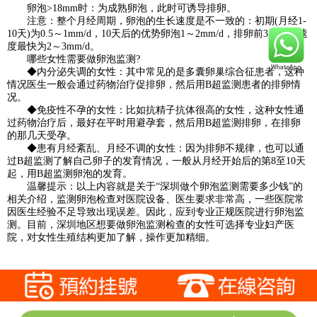
卵泡>18mm时：为成熟卵泡，此时可诱导排卵。
注意：整个月经周期，卵泡的生长速度是不一致的：初期(月经1-
10天)为0.5～1mm/d，10天后的优势卵泡1～2mm/d，排卵前3天生长速
度最快为2～3mm/d。
哪些女性需要做卵泡监测?
◆内分泌失调的女性：其中常见的是多囊卵巢综合征患者，这种
情况医生一般会通过药物治疗促排卵，然后用B超监测患者的排卵情
况。
◆免疫性不孕的女性：比如抗精子抗体很高的女性，这种女性通
过药物治疗后，最好在平时用避孕套，然后用B超监测排卵，在排卵
的那几天受孕。
◆患有月经紊乱、月经不调的女性：因为排卵不规律，也可以通
过B超监测了解自己卵子的发育情况，一般从月经开始后的第8至10天
起，用B超监测卵泡的发育。
温馨提示：以上内容就是关于“深圳做个卵泡监测需要多少钱”的
相关介绍，监测卵泡检查对医院设备、医生要求非常高，一些医院常
因医生经验不足导致出现误差。因此，应到专业正规医院进行卵泡监
测。目前，深圳地区想要做卵泡监测检查的女性可选择专业妇产医
院，对女性生殖结构更加了解，操作更加精细。