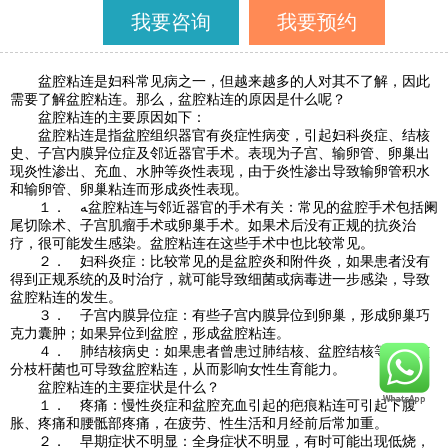
我要咨询
我要预约
盆腔粘连是妇科常见病之一，但越来越多的人对其不了解，因此
需要了解盆腔粘连。那么，盆腔粘连的原因是什么呢？
盆腔粘连的主要原因如下：
盆腔粘连是指盆腔组织器官有炎症性病变，引起妇科炎症、结核
史、子宫内膜异位症及邻近器官手术。表现为子宫、输卵管、卵巢出
现炎性渗出、充血、水肿等炎性表现，由于炎性渗出导致输卵管积水
和输卵管、卵巢粘连而形成炎性表现。
１． ﻪ盆腔粘连与邻近器官的手术有关：常见的盆腔手术包括阑
尾切除术、子宫肌瘤手术或卵巢手术。如果术后没有正规的抗炎治
疗，很可能发生感染。盆腔粘连在这些手术中也比较常见。
２． 妇科炎症：比较常见的是盆腔炎和附件炎，如果患者没有
得到正规系统的及时治疗，就可能导致细菌或病毒进一步感染，导致
盆腔粘连的发生。
３． 子宫内膜异位症：有些子宫内膜异位到卵巢，形成卵巢巧
克力囊肿；如果异位到盆腔，形成盆腔粘连。
４． 肺结核病史：如果患者曾患过肺结核、盆腔结核等，结核
分枝杆菌也可导致盆腔粘连，从而影响女性生育能力。
盆腔粘连的主要症状是什么？
１． 疼痛：慢性炎症和盆腔充血引起的疤痕粘连可引起下腹
胀、疼痛和腰骶部疼痛，在疲劳、性生活和月经前后常加重。
２． 早期症状不明显：全身症状不明显，有时可能出现低烧，