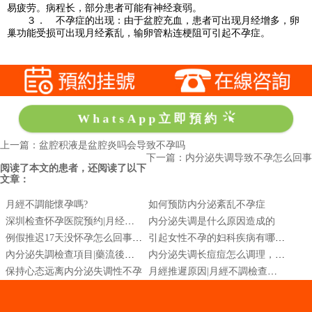
易疲劳。病程长，部分患者可能有神经衰弱。
３． 不孕症的出现：由于盆腔充血，患者可出现月经增多，卵
巢功能受损可出现月经紊乱，输卵管粘连梗阻可引起不孕症。
WhatsApp立即預約
上一篇：盆腔积液是盆腔炎吗会导致不孕吗
下一篇：内分泌失调导致不孕怎么回事
阅读了本文的患者，还阅读了以下
文章：
月經不調能懷孕嗎?
如何预防内分泌紊乱不孕症
深圳检查怀孕医院预约|月经超一天没来能查出来是怀孕吗
内分泌失调是什么原因造成的
例假推迟17天没怀孕怎么回事|怀孕去医院检查挂什么科
引起女性不孕的妇科疾病有哪些？
內分泌失調檢查項目|藥流後驗孕兩條線|深圳怡康婦科醫院
内分泌失调长痘痘怎么调理，女性朋友可以看看中医
保持心态远离内分泌失调性不孕
月經推遲原因|月經不調檢查什麼項目|月經不準時原因