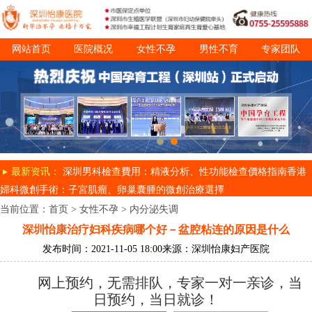
网站首页
医院概况
女性不孕
男性不育
专家团队
诊疗项目
就医指南
最新资讯：
深圳男科檢查費用：精液分析、性功能檢查價格指南
香港
婦科微創手術：子宮肌瘤、卵巢囊腫的微創治療選擇
当前位置：
首页
>
女性不孕
>
内分泌失调
深圳怡康治疗妇科疾病哪个好－盆腔粘连的原因是什么
发布时间：2021-11-05 18:00
来源：深圳怡康妇产医院
网上预约，无需排队，专家一对一亲诊，当
日预约，当日就诊！