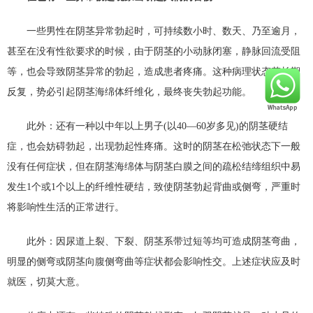
一些男性在阴茎异常勃起时，可持续数小时、数天、乃至逾月，
甚至在没有性欲要求的时候，由于阴茎的小动脉闭塞，静脉回流受阻
等，也会导致阴茎异常的勃起，造成患者疼痛。这种病理状态若长期
反复，势必引起阴茎海绵体纤维化，最终丧失勃起功能。
此外：还有一种以中年以上男子(以40—60岁多见)的阴茎硬结
症，也会妨碍勃起，出现勃起性疼痛。这时的阴茎在松弛状态下一般
没有任何症状，但在阴茎海绵体与阴茎白膜之间的疏松结缔组织中易
发生1个或1个以上的纤维性硬结，致使阴茎勃起背曲或侧弯，严重时
将影响性生活的正常进行。
此外：因尿道上裂、下裂、阴茎系带过短等均可造成阴茎弯曲，
明显的侧弯或阴茎向腹侧弯曲等症状都会影响性交。上述症状应及时
就医，切莫大意。