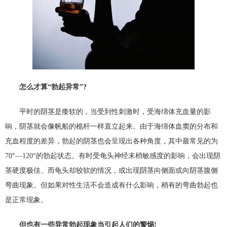
怎么才算“勃起异常”?
平时的阴茎是痿软的，当受到性刺激时，受海绵体充血量的影
响，阴茎就会像帆船的桅杆一样直立起来。由于海绵体血窦的分布和
充血程度的差异，勃起的阴茎也会呈现出各种角度，其中最常见的为
70°—120°的勃起状态。有时受龟头神经末梢敏感度的影响，会出现阴
茎硬度极佳、而龟头却较软的情况，或出现阴茎向侧面或向阴茎腹侧
弯曲现象。但如果对性生活不会造成有什么影响，稍有的弯曲勃起也
是正常现象。
但也有一些异常勃起现象当引起人们的警惕!