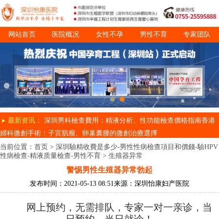
网站首页
医院概况
女性不孕
男性不育
专家团队
诊疗项目
就医指南
最新资讯：
深圳男科檢查費用：精液分析、性功能檢查價格指南
香港
婦科微創手術：子宮肌瘤、卵巢囊腫的微創治療選擇
当前位置：
首页
>
深圳驗精收費是多少-男性性病檢查項目和價錢-驗HPV
性病檢查-精液质量檢查-男性不育
>
生殖器异常
警惕男性生殖器异常勃起
发布时间：2021-05-13 08:51
来源：深圳怡康妇产医院
网上预约，无需排队，专家一对一亲诊，当