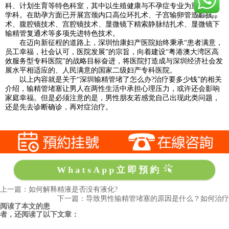
科、计划生育等特色科室，其中以生殖健康与不孕症专业为重点建设
学科。在助孕方面已开展宫颈内口高位环扎术、子宫输卵管造影技
术、腹腔镜技术、宫腔镜技术、显微镜下精索静脉结扎术、显微镜下
输精管复通术等多项先进特色技术。
在迈向新征程的道路上，深圳怡康妇产医院始终秉承“患者满意，
员工幸福，社会认可，医院发展”的宗旨，向着建设“粤港澳大湾区高
效服务型专科医院”的战略目标奋进，将医院打造成与深圳经济社会发
展水平相适应的、人民满意的国家二级妇产专科医院。
以上内容就是关于“深圳输精管堵了怎么办?治疗要多少钱”的相关
介绍，输精管堵塞让男人在两性生活中承担心理压力，或许还会影响
家庭幸福。但是必须注意的是，男性朋友若感觉自己出现此类问题，
还是先去诊断确诊，再对症治疗。
WhatsApp立即預約
上一篇：如何解释精液是否没有液化?
下一篇：导致男性输精管堵塞的原因是什么？如何治疗
阅读了本文的患
者，还阅读了以下文章：