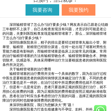
日预约，当日就诊！
我要咨询
我要预约
深圳输精管堵了怎么办?治疗要多少钱？网友表示自己跟老公结婚
三年都怀不上孩子，自己去检查发现没有问题，才意识到可能是老公
的问题，夫妻到医院检查发现是输精管堵塞了。那么，深圳输精管堵
了怎么办?治疗要多少钱？
深圳怡康医院表示，精子的排出是要经过精管睾丸输出小管、附
睾管、输精管、射精管已经部分尿道，任何一处出现了堵塞对男性生
育能力都是有影响的，而输精管堵塞是临床上比较常见的现象。常用
的治疗输精管堵塞的方法有输精管吻合术、输精管附睾吻合术、肿物
切除术、抗感染等。具体采用哪种治疗方法要根据患者的病情和医院
条件所决定的。
关于输精管堵塞的治疗费用
输精管堵塞的治疗费用并没有一个具体的数字，因为在治疗过程
中医生是要根据患者的病因何病情状况来确定治疗方案，不同的患者
治疗方案也是不一样的，在治疗过程中所花费的费用也就不尽相同
了。但是有一点是肯定的，患者只要选择正规的医院进行治疗，就不
用担心乱收费的问题，因为正规医院的费用都是按照正规的标准收取
的。患者在治疗时应当多考虑些治疗方面的问题，选择正规的医院保
障治疗的同时也能够保障费用的透明化。
来深圳怡康医院，我们为您解决大“男”题！
深圳怡康医院着力打造生殖健康与不孕症、妇科、外科、中医