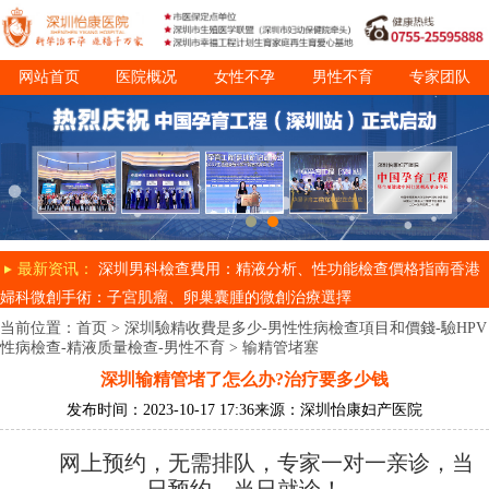
网站首页
医院概况
女性不孕
男性不育
专家团队
诊疗项目
就医指南
最新资讯：
深圳男科檢查費用：精液分析、性功能檢查價格指南
香港
婦科微創手術：子宮肌瘤、卵巢囊腫的微創治療選擇
当前位置：
首页
>
深圳驗精收費是多少-男性性病檢查項目和價錢-驗HPV
性病檢查-精液质量檢查-男性不育
>
输精管堵塞
深圳输精管堵了怎么办?治疗要多少钱
发布时间：2023-10-17 17:36
来源：深圳怡康妇产医院
网上预约，无需排队，专家一对一亲诊，当