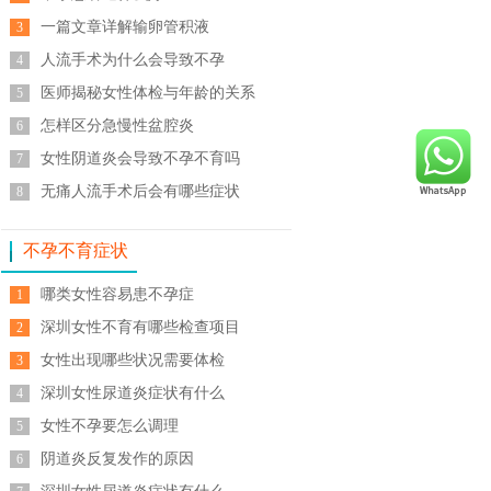
一篇文章详解输卵管积液
3
人流手术为什么会导致不孕
4
医师揭秘女性体检与年龄的关系
5
怎样区分急慢性盆腔炎
6
女性阴道炎会导致不孕不育吗
7
无痛人流手术后会有哪些症状
8
不孕不育症状
哪类女性容易患不孕症
1
深圳女性不育有哪些检查项目
2
女性出现哪些状况需要体检
3
深圳女性尿道炎症状有什么
4
女性不孕要怎么调理
5
阴道炎反复发作的原因
6