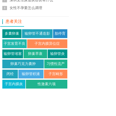
深圳女性尿道炎症状有什么
7
女性不孕要怎么调理
8
患者关注
多囊卵巢
输卵管不通造影
胎停育
子宫发育不良
子宫内膜异位症
输卵管堵塞
卵巢早衰
输卵管炎
卵巢巧克力囊肿
习惯性流产
闭经
输卵管积液
子宫畸形
子宫内膜炎
性激素六项