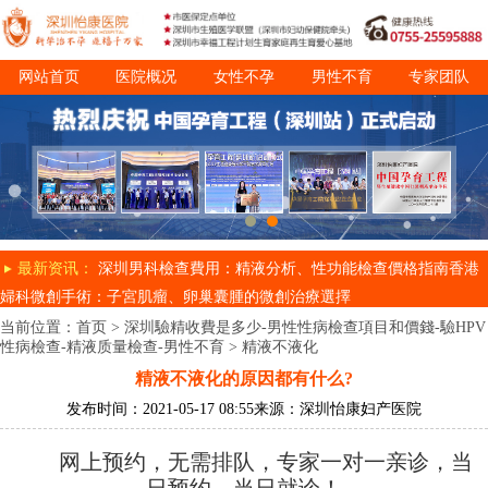
网站首页
医院概况
女性不孕
男性不育
专家团队
诊疗项目
就医指南
最新资讯：
深圳男科檢查費用：精液分析、性功能檢查價格指南
香港
婦科微創手術：子宮肌瘤、卵巢囊腫的微創治療選擇
当前位置：
首页
>
深圳驗精收費是多少-男性性病檢查項目和價錢-驗HPV
性病檢查-精液质量檢查-男性不育
>
精液不液化
精液不液化的原因都有什么?
发布时间：2021-05-17 08:55
来源：深圳怡康妇产医院
网上预约，无需排队，专家一对一亲诊，当