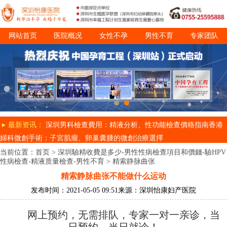
网站首页
医院概况
女性不孕
男性不育
专家团队
诊疗项目
就医指南
最新资讯：
深圳男科檢查費用：精液分析、性功能檢查價格指南
香港
婦科微創手術：子宮肌瘤、卵巢囊腫的微創治療選擇
当前位置：
首页
>
深圳驗精收費是多少-男性性病檢查項目和價錢-驗HPV
性病檢查-精液质量檢查-男性不育
>
精索静脉曲张
精索静脉曲张不能做什么运动
发布时间：2021-05-05 09:51
来源：深圳怡康妇产医院
网上预约，无需排队，专家一对一亲诊，当