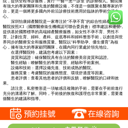
院，提供全程導診服務，實行“一醫一患一診室”的診療模式。醫院擁
有強大的專家團隊和先進的醫療設備，不僅是一個匯聚名醫專家的平
台，更是一個將更多國內外前沿診療技術應用於臨牀的學術交流中
心。
深圳怡康婦產醫院是一家專注於“不孕不育”的綜合性婦產醫院。
醫院按照JCI（國際醫療衞生機構認可聯合委員會）標準建設和運營，
提供基於國際標準的高端婦產醫療服務，如女性不孕不育、男性不
育、計劃生育、婦科、產科、盆底專科和婦科整形手術，以創造與世
界同步的醫療安全和服務質量。醫院以“科學助孕、優生優育”為核
心，擁有強大的專家顧問團隊，在國內同行業處於領先地位。
在選擇醫院時，建議您考慮以下因素：
資質和認證：確保醫院具有合法的醫療美容資質和認證。
醫生經驗：瞭解醫生的專業背景、經驗和手術案例。
設備和技術：選擇設備先進、技術成熟的醫院。
服務質量：考慮醫院的服務態度、環境舒適度等因素。
患者評價：查看其他患者的評價和反饋，瞭解醫院的口碑和效
果。
請注意，私密整形是一項敏感且複雜的手術，需要在手術前進行
充分的溝通和了解。同時，手術後的恢復和護理也非常重要，需要遵
循醫生的建議和指導。