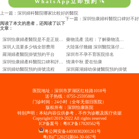
WhatsApp立即預約
上一篇：深圳婦科醫院哪家比較好的醫院
下一篇：深圳怡康婦科醫院口碑好不好
阅读了本文的患者，还阅读了以下
文章：
深圳怡康婦產醫院是不是正規醫院?深圳怡康醫院到底好不好
藥物流產 流程：了解藥物流產過程和注意事項
深圳人流要多少钱全部费用
大陸落仔幾錢 深圳醫院落仔哪家好
羅湖婦產醫院掛號預約平台
深圳市不孕不育医院排名
深圳怡康婦產科醫院口碑和評價怎麼樣
情满中秋 爱在怡康
深圳婦幼醫院預約掛號流程
深圳羅湖婦幼保健醫院預約掛號
医院地址：深圳市罗湖区红桂路1018号
送子热线：0755-25595888
门诊时间：24小时（全年无假日医院）
版权所有：深圳怡康医院
特别声明：本站内容仅供参考，不作为诊断及医疗依据
Copyright©2019-2022 All rights reserved
ICP备案号：
粤ICP备17020562号
粤公网安备44030302001261号
粤(B)广[2025]第04-30-667号