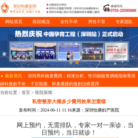
网站首页
医院概况
女性不孕
男性不育
专家团队
诊疗项目
就医指南
最新资讯：
深圳男科檢查費用：精液分析、性功能檢查價格指南
香港
婦科微創手術：子宮肌瘤、卵巢囊腫的微創治療選擇
当前位置：
首页
>
医院新闻
私密整形大概多少費用效果怎麼樣
发布时间：2024-06-11 11:16
来源：深圳怡康妇产医院
网上预约，无需排队，专家一对一亲诊，当
日预约，当日就诊！